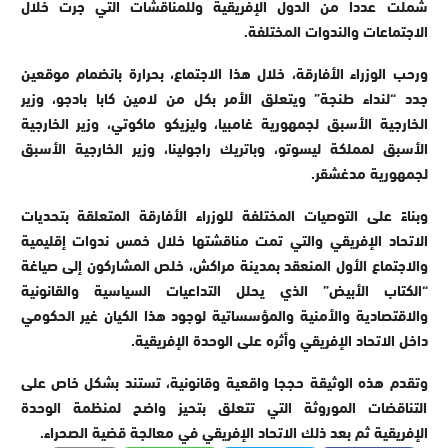
شملت عددا من الدول الإفريقية وللمناقشات التي جرت خلال
الاجتماعات والندوات المختلفة.
ورحب الوزراء الأفارقة، خلال هذا الاجتماع، بحرارة بانضمام موقعين
جدد “لنداء طنجة” ويتعلق الأمر بكل من لامين كابا بادجو، وزير
الخارجية الأسبق لجمهورية غامبيا، وليزيكو ماكوتي، وزير الخارجية
الأسبق لمملكة ليسوتو، وباتريك راجولينا، وزير الخارجية الأسبق
لجمهورية مدغشقر.
وبناءً على التوصيات المختلفة للوزراء الأفارقة المتعلقة بتحديات
الاتحاد الإفريقي والتي تمت مناقشتها خلال خمس ندوات إقليمية
والاجتماع الأول المنعقد بمدينة مراكش، خلص المشاركون إلى صياغة
“الكتاب الأبيض” الذي يحلل التداعيات السياسية والقانونية
والاقتصادية والأمنية والمؤسساتية لوجود هذا الكيان غير الحكومي
داخل الاتحاد الإفريقي وأثره على الوحدة الإفريقية.
وتقدم هذه الوثيقة حججا واقعية وقانونية، تستند بشكل خاص على
التناقضات الموروثة التي تتعلق بتحيز واضح لمنظمة الوحدة
الإفريقية ثم بعد ذلك الاتحاد الإفريقي في معالجة قضية الصحراء.