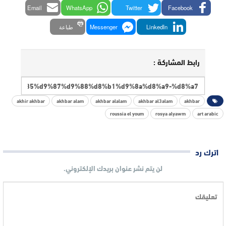
Email
WhatsApp
Twitter
Facebook
LinkedIn
Messenger
طباعة
رابط المشاركة :
akhir akhbar
akhbar alam
akhbar alalam
akhbar al3alam
akhbar
roussia el youm
rosya alyawm
art arabic
اترك رد
لن يتم نشر عنوان بريدك الإلكتروني.