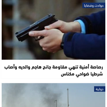
حوادث وقضايا
رصاصة أمنية تنهي مقاومة جانح هاجم والديه وأصاب
شرطيا ضواحي مكناس
دولية