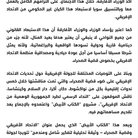
أكد الوزراء الأفارقة، خلال هذا الاجتماع، على التزامهم الكامل بالعمل
معا وبالتنسيق سويا لاستبعاد هذا الكيان غير الحكومي من الاتحاد
الإفريقي.
كما اعتبر رؤساء الوزراء والوزراء الأفارقة أن هذا الاستبعاد القانوني
من جميع النواحي لا ينبغي أن يعتبر هدفا بعيد المنال، لأنه جزء من
دينامية قارية ودولية تسودها الواقعية والبراغماتية، ولأنه يمثل
شرطا مسبقا أساسيا من أجل عودة حيادية ومصداقية منظمة الاتحاد
الافريقي بخصوص قضية الصحراء.
وبناءً على التوصيات المختلفة للجولة الإفريقية حول تحديات الاتحاد
الإفريقي على ضوء قضية الصحراء، والتي تمت مناقشتها خلال خمس
ندوات إقليمية بكل من نواكشوط، دكار، أكرا، دار السلام وكينشاسا،
ناقش الموقعون على “النداء الرسمي لطرد الجمهورية الوهمية من
الاتحاد الإفريقي”، مشروع “الكتاب الأبيض” واعتمدوه بالإجماع بعد
تقديم مساهماتهم فيه.
ويعد هذا “الكتاب الأبيض” الذي يحمل عنوان “الاتحاد الأفريقي
وقضية الصحراء – وثيقة تحليلية لتفكير شامل ومندمج” تتويجا لجولة