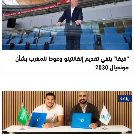
“فيفا” ينفي تقديم إنفانتينو وعودا للمغرب بشأن
مونديال 2030
رياضة