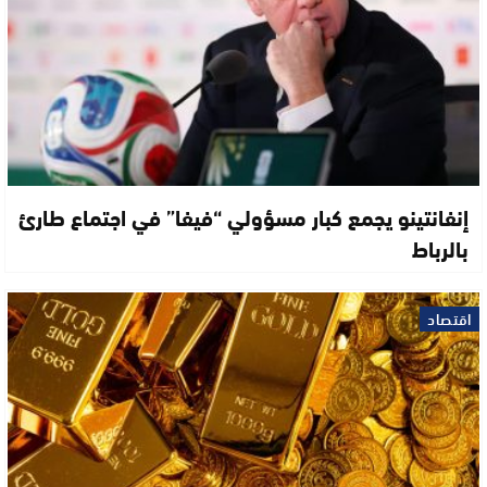
إنفانتينو يجمع كبار مسؤولي “فيفا” في اجتماع طارئ
بالرباط
اقتصاد