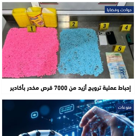
حوادث وقضايا
إحباط عملية ترويج أزيد من 7000 قرص مخدر بأكادير
منوعات