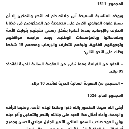
المجموع: 1511
وبهذه المناسبة السعيدة أبى جلالته دام له النصر والتمكين إلا أن
يسبغ عفوه المولوي الكريم على مجموعة من المحكومين في قضايا
التطرف والإرهاب، بعدما أعلنوا بشكل رسمي تشبثهم بثوابت الأمة
ومقدساتها وبالمؤسسات الوطنية، وبعد مراجعة مواقفهم
وتوجهاتهم الفكرية، ونبذهم للتطرف والإرهاب وعددهم 15 شخصا
وذلك على النحو التالي:
– العفو من الغرامة ومما تبقى من العقوبة السالبة للحرية لفائدة:
05 نزلاء.
– التخفيض من العقوبة السالبة للحرية لفائدة: 10 نزلاء.
المجموع العام: 1526
أبقى الله سيدنا المنصور بالله ذخرا وملاذا لهذه الأمة، ومنبعا للرأفة
والرحمة، وأعاد أمثال هذا العيد على جلالته بالنصر والتمكين وأقر عينه
بولي العهد صاحب السمو الملكي الأمير الجليل مولاي الحسن وجميع
أفراد الأسرة الملكية الشريفة إنه سميع مجيب، والسلام”.