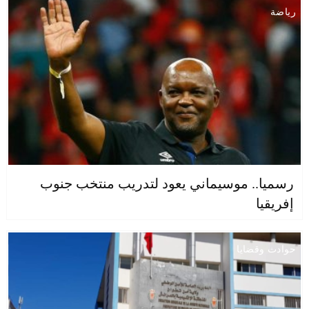
رياضة
رسميا.. موسيماني يعود لتدريب منتخب جنوب
إفريقيا
حوادث وقضايا