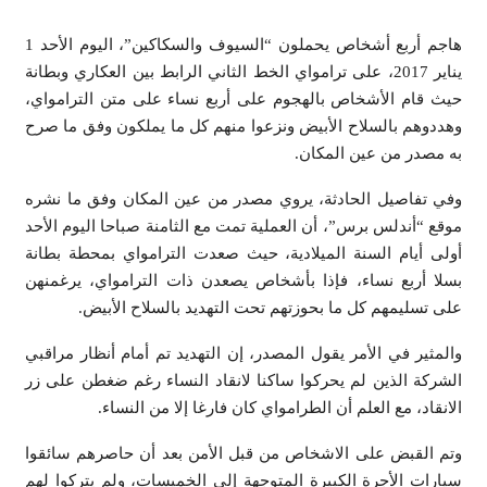
هاجم أربع أشخاص يحملون “السيوف والسكاكين”، اليوم الأحد 1
يناير 2017، على ترامواي الخط الثاني الرابط بين العكاري وبطانة
حيث قام الأشخاص بالهجوم على أربع نساء على متن الترامواي،
وهددوهم بالسلاح الأبيض ونزعوا منهم كل ما يملكون وفق ما صرح
به مصدر من عين المكان.
وفي تفاصيل الحادثة، يروي مصدر من عين المكان وفق ما نشره
موقع “أندلس برس”، أن العملية تمت مع الثامنة صباحا اليوم الأحد
أولى أيام السنة الميلادية، حيث صعدت الترامواي بمحطة بطانة
بسلا أربع نساء، فإذا بأشخاص يصعدن ذات الترامواي، يرغمنهن
على تسليمهم كل ما بحوزتهم تحت التهديد بالسلاح الأبيض.
والمثير في الأمر يقول المصدر، إن التهديد تم أمام أنظار مراقبي
الشركة الذين لم يحركوا ساكنا لانقاد النساء رغم ضغطن على زر
الانقاد، مع العلم أن الطرامواي كان فارغا إلا من النساء.
وتم القبض على الاشخاص من قبل الأمن بعد أن حاصرهم سائقوا
سيارات الأجرة الكبيرة المتوجهة إلى الخميسات، ولم يتركوا لهم