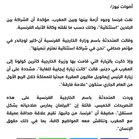
أصوات نيوز/
نفت فرنسا وجود أزمة بينها وبين المغرب، مؤكدة أن الشراكة بين
البلدين “استثنائية”، وذلك حسب ما نقلته وكالة الأنباء الفرنسية.
وقالت المتحدثة باسم وزارة الخارجية الفرنسية آن-كلير لوجاندر في
مؤتمر صحافي “نحن في شراكة استثنائية نعتزم تنميتها”.
وإذ ذكرت بالزيارة التي قامت بها وزيرة الخارجية كاترين كولونا إلى
المغرب في دجنبر، قالت “كانت زيارة إيجابية للغاية”، مشددة على أن
زيارة الرئيس إيمانويل ماكرون المقررة مبدئيا للمملكة خلال الربع الأول
من العام الجاري ستكون “علامة فارقة”.
وردت المتحدثة باسم الخارجية الفرنسية على هذه
التصريحات الخميس، قائلة إن “البرلمان يمارس صلاحياته بشكل
مستقل”، مضيفة أن “فرنسا، من جانبها، تقيم علاقة صداقة عميقة
مع المغرب وتناقش معه المواضيع كافة، بما في ذلك حقوق
الإنسان”.