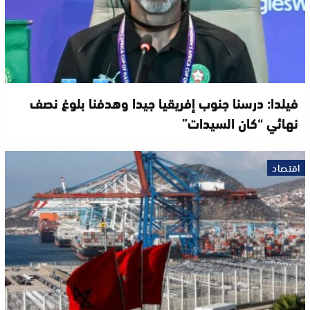
فيلدا: درسنا جنوب إفريقيا جيدا وهدفنا بلوغ نصف
نهائي “كان السيدات”
اقتصاد