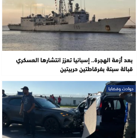
بعد أزمة الهجرة.. إسبانيا تعزز انتشارها العسكري
قبالة سبتة بفرقاطتين حربيتين
حوادث وقضايا