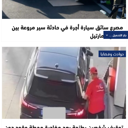
مصرع سائق سيارة أجرة في حادثة سير مروعة بين
تطوان ومارتيل
جار التحميل ...
حوادث وقضايا
توقيف شخصين بطنجة بعد مغادرة محطة وقود دون