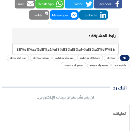
Email
WhatsApp
Twitter
Facebook
LinkedIn
Messenger
طباعة
رابط المشاركة :
akhir akhbar
akhbar alam
akhbar alalam
akhbar al3alam
akhbar
roussia el youm
rosya alyawm
art arabic
اترك رد
لن يتم نشر عنوان بريدك الإلكتروني.