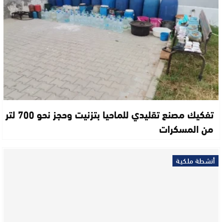
تفكيك مصنع تقليدي للماحيا بتزنيت وحجز نحو 700 لتر
من المسكرات
أنشطة ملكية