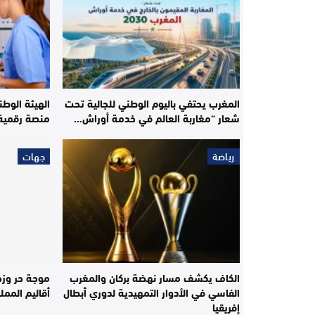
المغرب يحتفي باليوم الوطني للجالية تحت
الهيئة الوطن
شعار “مغاربة العالم في خدمة أوراش…
منصة رقمية 
رياضة
جهات
الكاف يكشف مسار نهضة بركان والمغرب
موجة حر وزخ
الفاسي في الأدوار التمهيدية لدوري أبطال
أقاليم الممل
إفريقيا