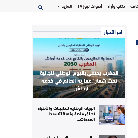
افة
كتاب وآراء
أصوات نيوز TV
المزيد
آخر الأخبار
المغرب يحتفي باليوم الوطني للجالية
تحت شعار “مغاربة العالم في خدمة
أوراش…
الهيئة الوطنية للطبيبات والأطباء
تطلق منصة رقمية لتبسيط
الخدمات…
ريال مدريد يضم الإيفواري يان