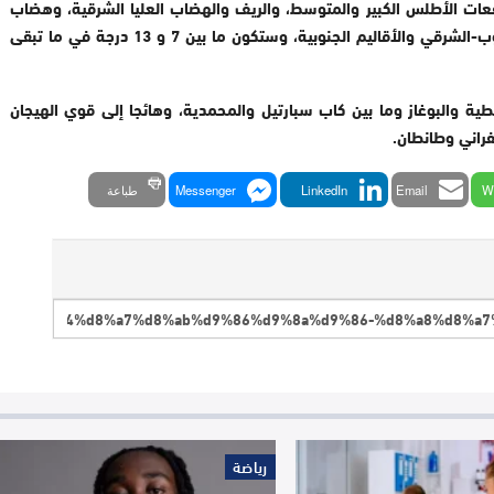
رارة الدنيا ما بين 1 و7 درجات بمرتفعات الأطلس الكبير والمتوسط، والريف والهضاب العليا الشرقية، وهضاب
الفوسفاط، وما بين 11 و17 درجة بسوس، وأقصى الجنوب-الشرقي والأقاليم الجنوبية، وستكون ما بين 7 و 13 درجة في ما تبقى
طية والبوغاز وما بين كاب سبارتيل والمحمدية، وهائجا إلى قوي الهيجان
فراني وطانطان.
W
Email
LinkedIn
Messenger
طباعة
رياضة