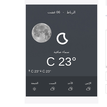
الرباط
-
06 غشت
سماء صافية
23° C
23° C
23° C
الإثنين
الأحد
السبت
الجمعة