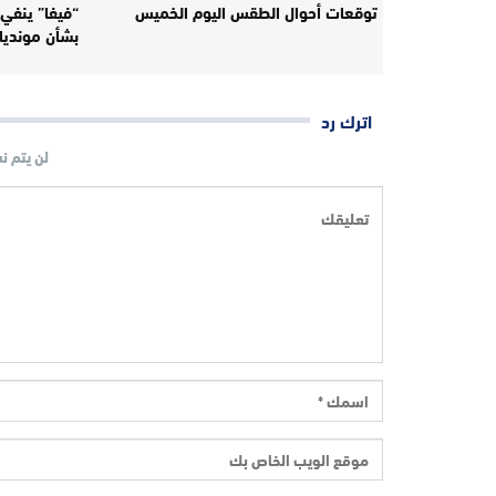
توقعات أحوال الطقس اليوم الخميس
“فيفا” ينفي 
بشأن مونديال 30
اترك رد
لن يتم ن