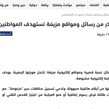
كية
اقتصاد
مجتمع
حوادث وقضايا
رياضة
دولية
دين ودنيا
فن وثق
 رسائل ومواقع مزيفة تستهدف المواطنين
حذر من رسائل ومواقع مزيفة تستهدف المواطنين
أخبار وطنية
ائل نصية قصيرة ومواقع إلكترونية مزيفة تنتحل هويتها البصرية، بهدف
ابط إلكترونية مشبوهة.
سالها من أرقام هاتفية مجهولة، وتدعي تسجيل مخالفات سير “مزعومة”، مع
ت طائلة فرض رسوم إضافية أو منع المركبة من اجتياز الفحص التقني أو