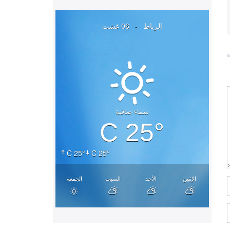
الرباط
-
06 غشت
سماء صافية
25° C
25° C
25° C
الإثنين
الأحد
السبت
الجمعة