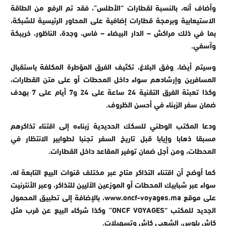
وأضاف أنه، بالنسبة لقطارات “الأطلس”، فقد تم الرفع من الطاقة
الاستيعابية وبرمجة قطارات إضافية على المحاور الرئيسية للشبكة،
بما في ذلك مراكش – الدار البيضاء – فاس، وجدة، الناظور، خريبكة
وآسفي.
وسيتم أيضا، وفق البلاغ، تكثيف الفرق المؤطرة المكلفة باستقبال
المسافرين وإرشادهم سواء داخل المحطات أو على متن القطارات،
وكذا تعبئة الفرق التقنية 24 ساعة على 24 و7 أيام على 7 بهدف
ضمان سفر الزبناء في أحسن الظروف.
ودعا المكتب الوطني للسكك الحديدية زبناءه إلى اقتناء تذاكرهم
مسبقا ذهابا وإيابا قبل تاريخ السفر تجنبا لطوابير الانتظار في
المحطات، ومن أجل ضمان توفير المقاعد داخل القطارات.
كما أوضح أن اقتناء التذاكر متاح عبر مختلف قنوات البيع التابعة له،
سواء عبر شبابيك المحطات أو الموزعين الآليين للتذاكر، وعبر الأنترنيت
على موقع www.oncf-voyages.ma، بالإضافة إلى تطبيق المحمول
الجديد للمكتب “ONCF VOYAGES” وكذا شركاء البيع عن قرب مثل
كاش بلوس، الشعبي كاش وتسهيلات.