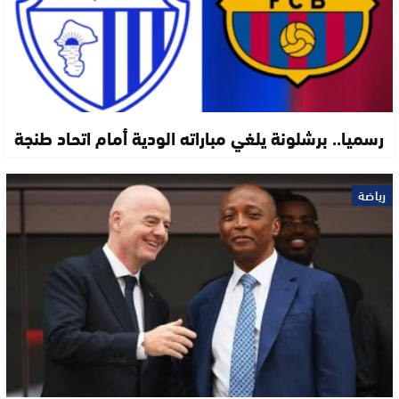
رسميا.. برشلونة يلغي مباراته الودية أمام اتحاد طنجة
رياضة