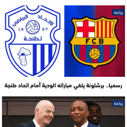
رياضة
رسميا.. برشلونة يلغي مباراته الودية أمام اتحاد طنجة
رياضة