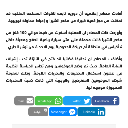
أفادت مصادر إعلامية أن دورية تابعة للقوات المسلحة الملكية قد
تمكنت من حجز كمية كبيرة من مخدر الشيرا و إحباط محاولة تهريبها.
وأوردت ذات المصادر ان العملية أسفرت عن ضبط حوالي 100 كلغ من
مخدر الشيرا كانت محملة على متن سيارة رباعية الدفع ومعبأة داخل
4 أكياس في منطقة أم دريكة الحدودية يوم الاحد 6 من نونبر الجاري.
وأضافت المصادر ان تحقيقا قضائيا قد فتح في النازلة تحت إشراف
النيابة العامة, حيث تم وضع الموقوفين وهن تدابير الحراسة النظرية
في غضون استكمال التحقيقات والتحريات اللازمة, وذلك لمعرفة
شركاء الموقوفين المفترضين والوجهة التي كانت كمية المخدرات
المحجوزة موجهة لها.
Email
WhatsApp
Twitter
Facebook
LinkedIn
Messenger
طباعة