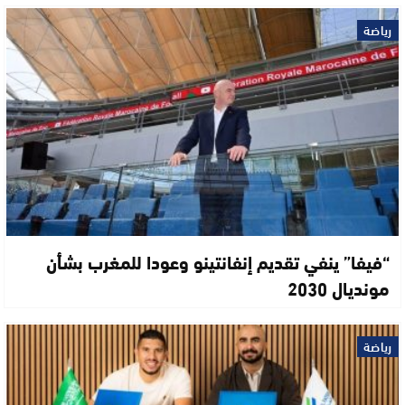
رياضة
“فيفا” ينفي تقديم إنفانتينو وعودا للمغرب بشأن
مونديال 2030
رياضة