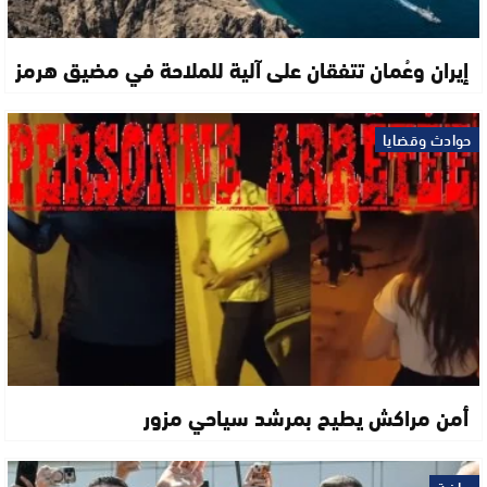
إيران وعُمان تتفقان على آلية للملاحة في مضيق هرمز
حوادث وقضايا
أمن مراكش يطيح بمرشد سياحي مزور