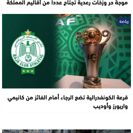
موجة حر وزخات رعدية تجتاح عددا من أقاليم المملكة
رياضة
قرعة الكونفدرالية تضع الرجاء أمام الفائز من كانيمي
واريورز وأوديب