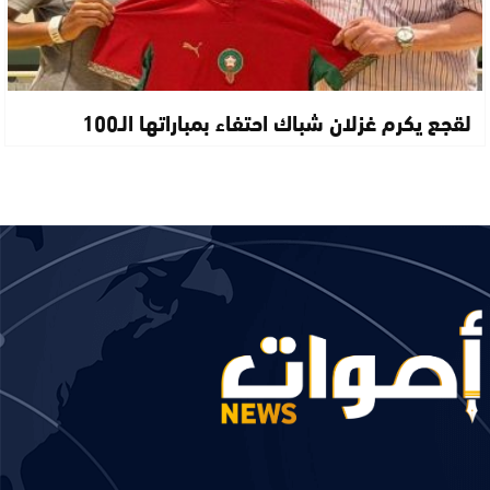
لقجع يكرم غزلان شباك احتفاء بمباراتها الـ100