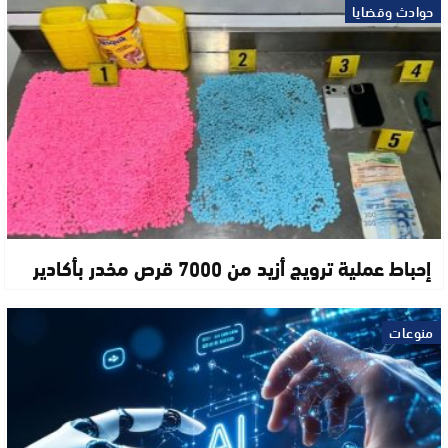
حوادث وقضايا
إحباط عملية ترويج أزيد من 7000 قرص مخدر بأكادير
منوعات