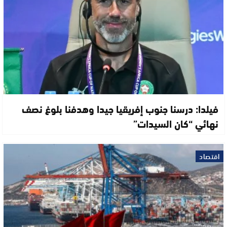
فيلدا: درسنا جنوب إفريقيا جيدا وهدفنا بلوغ نصف
نهائي “كان السيدات”
اقتصاد