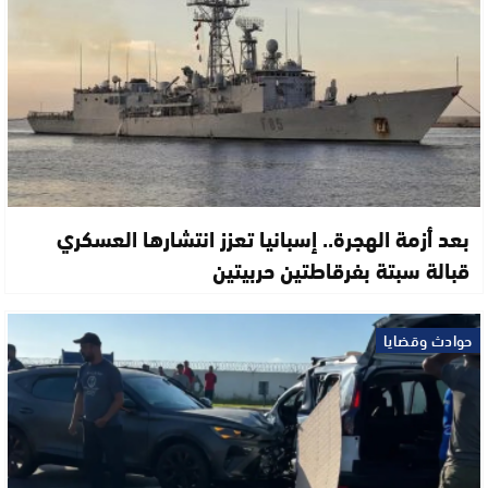
بعد أزمة الهجرة.. إسبانيا تعزز انتشارها العسكري
قبالة سبتة بفرقاطتين حربيتين
حوادث وقضايا