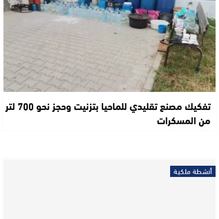
تفكيك مصنع تقليدي للماحيا بتزنيت وحجز نحو 700 لتر
من المسكرات
أنشطة ملكية