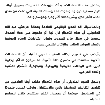
وبفضل هذه التساقطات، بدأت مزروعات الخضروات بسهول أولاد
دليم تستعيد حيوتها، وتقوت المغروسات الفتية، التي عانت من نقص
الماء، الأمر الذي يبشر بحصاد أكثر وفرة وموسم واعد.
وبالمناسبة، أكد المدير الإقليمي للفلاحة بعمالة مراكش، عبد الله
المنديلي، أن هذه الأمطار كان لها أثر ملحوظ على عدة أصعدة،
لاسيما في مجال ملء السدود، وتعزيز احتياطيات المياه الجوفية
وتعبئة الفرشة المائية، والإنتاج الفلاحي عموما.
وأوضح، في تصريح لوكالة المغرب العربي للأنباء، أن التساقطات
الأخيرة ساهمت في تحسين حالة الأتربة، ما سيكون له آثار إيجابية
كبرى على الزراعات الخريفية والربيعية، ومردودية الأشجار المثمرة
وتجدد المراعي.
وسجل السيد المنديلي، أن هذه الأمطار مكنت أيضا الفلاحين من
تقليص التكاليف المرتبطة بالري والاستغلال وترقب تحسن ملحوظ
في المحاصيل، موضحا أن محصول الخضر سيتقوى خلال الأسابيع
المقبلة.