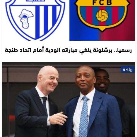
رسميا.. برشلونة يلغي مباراته الودية أمام اتحاد طنجة
رياضة