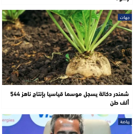
جهات
شمندر دكالة يسجل موسما قياسيا بإنتاج ناهز 544
ألف طن
رياضة