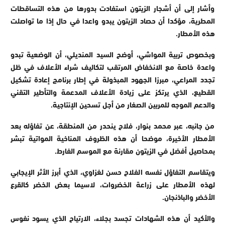
وأشار إلى أن أشجار الزيتون استفادت بدورها من هذه التساقطات
المطرية، مؤكدا أن حصاد الزيتون يبدو واعدا في حال إذا ما تواصلت
هذه الأمطار.
وبخصوص تربية المواشي، أوضح السيد المنديلي، أن الوضعية تبدو
واعدة خاصة مع الانخفاض المرتقب لتكاليف شراء الأعلاف في ظل
تجدد المراعي، مبرزا الجهود المبذولة في إطار برنامج إعادة تشكيل
القطيع، الذي يرتكز على زيادة الأعلاف المدعمة والتأطير التقني
والدعم الموجه للمربين الصغار من أجل تسحين الإنتاجية.
من جانبه، عبر محمد بنوار، فلاح ينحدر من المنطقة، عن تفاؤله بعد
الأمطار الأخيرة، موضحا أن هذه الظروف المناخية المواتية تبشر
بمحاصيل أفضل في الزيتون مقارنة مع الموسم الفارط.
ويتقاسم التفاؤل نفسه الفلاح حسن لغزاوي، الذي أبرز الأثر الإيجابي
لهذه الأمطار على زراعة الخضروات، لاسيما بعض الخضر كالقرع
الأخضر والباذنجان.
والأكيد أن هذه الشهادات تجسد بجلاء، الارتياح الذي يسود نفوس