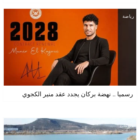
رياضة
رسميا .. نهضة بركان يجدد عقد منير الكجوي
منوعات