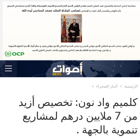
الرئيسية
أخبار الصحراء
كلميم واد نون: تخصيص أزيد
من 7 ملايين درهم لمشاريع
تنموية بالجهة .