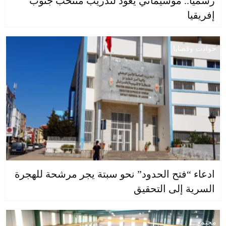
رسميا.. موسيماني يعود لتدريب منتخب جنوب
إفريقيا
حوادث وقضايا
ادعاء “فتح الحدود” نحو سبتة يجر مرشحة للهجرة
السرية إلى التحقيق
مجتمع