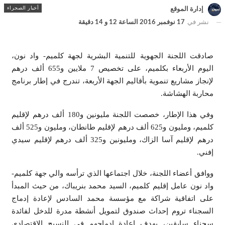
أخبار الصحراء
إدارة الموقع
نشر في
17 نوفمبر 2016 الساعة 12 و 14 دقيقة
صادقت اللجنة الجهوية للتنمية البشرية لجهة كلميم- واد نون،
اليوم الأربعاء بكلميم، على تخصيص 7 ملايين و655 ألف درهم
لإنجاز مشاريع تنموية بأقاليم الجهة الأربعة، تندرج في إطار برنامج
محاربة الهشاشة.
وفي هذا الإطار، خصصت اللجنة مليونين و180 ألف درهم لإقليم
كلميم، ومليون و625 ألف درهم لإقليم طانطان، ومليون و525 ألف
درهم لإقليم آسا الزاك، ومليونين و325 ألف درهم لإقليم سيدي
إفني.
ووافق أعضاء اللجنة، خلال اجتماعها الذي ترأسه والي جهة كلميم-
واد نون عامل إقليم كلميم، السيد محمد بنريباك، من حيث المبدأ
على اتفاقية شراكة مع مؤسسة محمد السادس لإعادة إدماج
السجناء تروم إحداث صندوق لتمويل أنشطة مدرة للدخل لفائدة
سجناء سابقين، بهدف إعادة إدماجهم في النسيج الاقتصادي