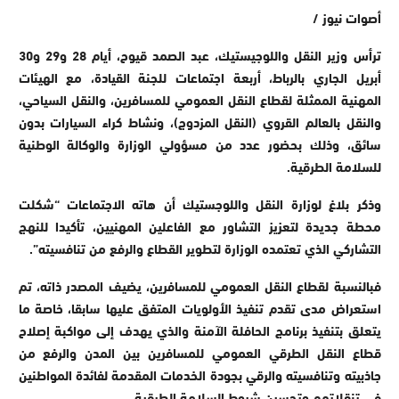
أصوات نيوز /
ترأس وزير النقل واللوجيستيك، عبد الصمد قيوح، أيام 28 و29 و30
أبريل الجاري بالرباط، أربعة اجتماعات للجنة القيادة، مع الهيئات
المهنية الممثلة لقطاع النقل العمومي للمسافرين، والنقل السياحي،
والنقل بالعالم القروي (النقل المزدوج)، ونشاط كراء السيارات بدون
سائق، وذلك بحضور عدد من مسؤولي الوزارة والوكالة الوطنية
للسلامة الطرقية.
وذكر بلاغ لوزارة النقل واللوجستيك أن هاته الاجتماعات “شكلت
محطة جديدة لتعزيز التشاور مع الفاعلين المهنيين، تأكيدا للنهج
التشاركي الذي تعتمده الوزارة لتطوير القطاع والرفع من تنافسيته”.
فبالنسبة لقطاع النقل العمومي للمسافرين، يضيف المصدر ذاته، تم
استعراض مدى تقدم تنفيذ الأولويات المتفق عليها سابقا، خاصة ما
يتعلق بتنفيذ برنامج الحافلة الآمنة والذي يهدف إلى مواكبة إصلاح
قطاع النقل الطرقي العمومي للمسافرين بين المدن والرفع من
جاذبيته وتنافسيته والرقي بجودة الخدمات المقدمة لفائدة المواطنين
في تنقلاتهم وتحسين شروط السلامة الطرقية.