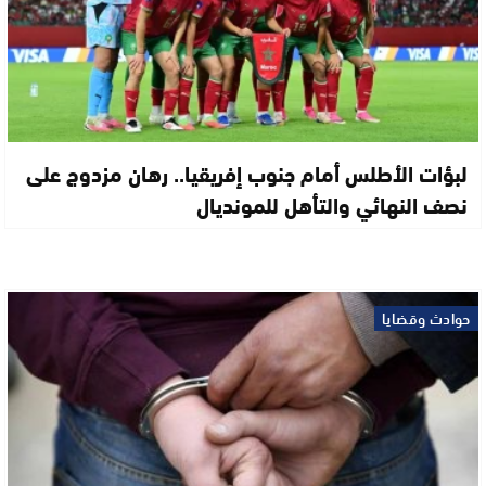
لبؤات الأطلس أمام جنوب إفريقيا.. رهان مزدوج على
نصف النهائي والتأهل للمونديال
حوادث وقضايا