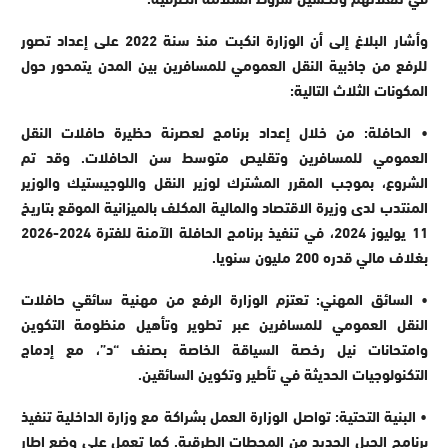
وأشار البلاغ إلى أن الوزارة انكبت منذ سنة 2022 على إعداد تصور
للرفع من جاذبية النقل العمومي للمسافرين بين المدن يتمحور حول
المكونات الثلاث التالية:
• الحافلة: من خلال إعداد برنامج لعصرنة حظيرة حافلات النقل
العمومي للمسافرين وتقليص متوسط سن الحافلات. وقد تم
الشروع، بموجب المقرر المشترك لوزير النقل واللوجيستيك والوزير
المنتدب لدى وزيرة الاقتصاد والمالية المكلف بالميزانية الموقع بتاريخ
11 يوليوز 2024، في تنفيذ برنامج الحافلة الآمنة للفترة 2024-2026
بغلاف مالي قدره 200 مليون سنويا.
• السائق المهني: تعتزم الوزارة الرفع من مهنية سائقي حافلات
النقل العمومي للمسافرين عبر تطوير وتأهيل منظومة التكوين
وامتحانات نيل رخصة السياقة الخاصة بصنف “د”، مع إدماج
التكنولوجيات الحديثة في تأطير وتكوين السائقين.
• البنية التحتية: تواصل الوزارة العمل بشراكة مع وزارة الداخلية تنفيذ
برنامج الجيل الجديد من المحطات الطرقية. كما تعمل على وضع إطار