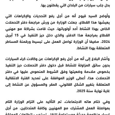
بدل جلب سيارات من البلدان التي يقطنون بها.
وأوضح السيد قيوح أنه من أجل رفع التحديات والإكراهات التي
يعيشها هذا القطاع، جعلت الوزارة من ورش مراجعة دفتر التحملات
الخاص بهذا النشاط أحد أولوياتها، حيث قامت بشراكة مع مهنيي
القطاع بمراجعة هذا الدفتر، والذي دخل حيز التنفيذ في 15 أبريل
2024، مضيفا أن الوزارة تواصل العمل على تبسيط ورقمنة المساطر
المتعلقة بهذا النشاط.
وأشار البلاغ إلى أنه من أجل رفع الإكراهات عن وكالات كراء السيارات
بدون سائق المزاولة للنشاط قبل دخول دفتر التحملات حيز التنفيذ
بخصوص ملاءمة وضعيتها وفق الشروط المنصوص عليها في دفتر
التحملات هذا، أعطى الوزير الموافقة على تمديد الفترة الانتقالية
المتعلقة بتغيير الشكل القانوني، المقر والمسؤول عن النشاط إلى
غاية نهاية سنة 2025.
وفي ختام هاته الاجتماعات، تم التأكيد على التزام الوزارة التام
بمواصلة العمل المشترك مع المهنيين وكافة المتدخلين، من أجل
إرساء منظومة حديثة ومستدامة للنقل، تستجيب لتطلعات المملكة