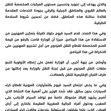
والذي يهدف إلى تجويد وتحسين مستوى المركبات المخصصة للنقل
بالعالم القروي والمناطق الجبلية والرقي بجودة الخدمات المقدمة
لفائدة ساكنة هذه المناطق، فضلا عن تحسين شروط السلامة
الطرقية.
وفي هذا الصدد، قدم السيد قيوح حلولا كفيلة بتمكين المهنيين من
الاستفادة من هذا البرنامج، مبرزا أن الوزارة قامت بالرفع من قيمة
المنح المخصصة لقطاع النقل المزدوج من أجل تشجيع المهنيين على
الانخراط في هذا البرنامج.
وأوضح، من جهة أخرى، أن الوزارة تعمل على إعطاء الأولوية لتتبع
ملفات النقل المزدوج من قبل لجنة النقل بالوزارة بعد إحالتها من
طرف اللجان الإقليمية للنقل بالعمالات.
وفي ما يخص اجتماع السيد قيوح بالتمثيليات المهنية لقطاع كراء
السيارات بدون سائق، فقد شدد الوزير على أهمية هذا النشاط الذي
أصبح يشهد إقبالا ملحوظا، خاصة مع توافد السياح الأجانب على
المغرب ودخول أفراد الجالية المغربية المقيمة بالخارج إلى أرض
الوطن، الذين باتوا يفضلون الاستعانة بخدمات وكالات كراء السيارات