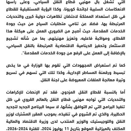
التي تشغل بال مهنيي قطاع النقل السياحي، وعلى رأسها
الانعكاسات السلبية لجائحة كورونا، وكذا الرؤية المستقبلية للقطاع
في ظل استعداد المملكة لاحتضان تظاهرات دولية كبرى والتحديات
المرتبطة بها، فضلا عن تنامي متطلبات السياح من حيث جودة
الخدمات المقدمة، حيث أصبح من الضروري العمل على هيكلة هذا
القطاع، ومواكبة فاعليه، وتعزيز مهنيتهم، بما من شأنه تشجيع
الاستثمار وتحفيز الدينامية الاقتصادية المرتبطة بالنقل السياحي،
بالإضافة إلى العمل على الرفع من جودة الخدمات المقدمة”.
كما تم استعراض المجهودات التي تقوم بها الوزارة في ما يخص
تبسيط ورقمنة المساطر الإدارية، وكذا تلك التي تسهم في تسريع
وتيرة معالجة الملفات المعروضة على لجنة النقل.
أما بالنسبة لقطاع النقل المزدوج، فقد تم الإنصات للإكراهات
والتحديات التي تواجه مهنيي قطاع النقل بالعالم القروي في ظل
تنفيذ البرامج التي تم التوافق بشأنها، لا سيما البرنامج الجديد لتجديد
الحظيرة، والذي تم الشروع في تنفيذه، بموجب المقرر المشترك لوزير
النقل واللوجيستيك والوزير المنتدب لدى وزيرة الاقتصاد والمالية
المكلف بالميزانية الموقع بتاريخ 11 يوليوز 2024، للفترة 2024-2026،