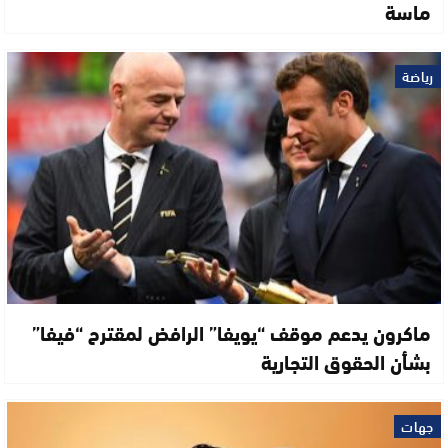
ماسة
رياضة
ماكرون يدعم موقف “يويفا” الرافض لمقترح “فيفا”
بشأن الحقوق التجارية
جهات