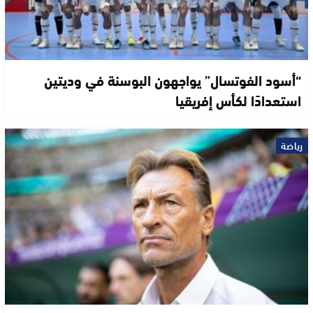
“أسود الفوتسال” يواجهون البوسنة في وديتين
استعدادًا لكأس إفريقيا
رياضة