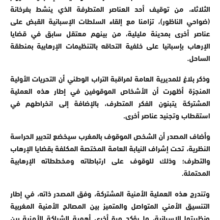
الثلاثاء، من توقيف أحد العناصر المتطرفة الذي ينشط بفرخانة
(ضواحي الناظور)، تزامنا مع إلقاء السلطات الإسبانية القبض على
عناصر أخرى بمدينة مليلية، من بينهم معتقل سابق في قضايا
الإرهاب بإسبانيا على خلفية التحاقه بالتنظيمات الإرهابية بمنطقة
الساحل.
وذكر بلاغ للمديرية العامة لمراقبة التراب الوطني أن التحريات الأولية
المنجزة أظهرت أن الأشخاص الموقوفين في إطار هذه العملية
المشتركة يتبنون الفكر المتطرف، بالإضافة إلى انخراطهم في
استقطاب وتجنيد عناصر أخرى.
وأضاف المصدر أن الشخص الموقوف بالمغرب سيخضع لتدبير الحراسة
النظرية، تحت إشراف النيابة العامة المختصة المكلفة بقضايا الإرهاب
والتطرف؛ وذلك للوقوف على ارتباطاته ومخططاته الإرهابية
المحتملة.
وتندرج هذه العملية الأمنية المشتركة، وفق المصدر ذاته، في إطار
التنسيق الأمني المتواصل والمتميز بين المصالح الأمنية المغربية
ونظيرتها الإسبانية، ما يؤكد مرة أخرى أهمية الشراكة الأمنية بين