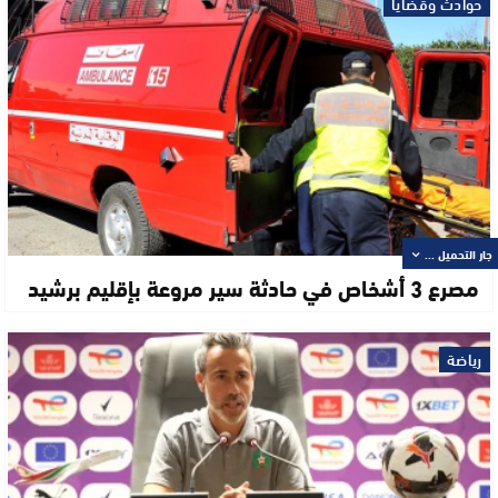
حوادث وقضايا
جار التحميل ...
مصرع 3 أشخاص في حادثة سير مروعة بإقليم برشيد
رياضة