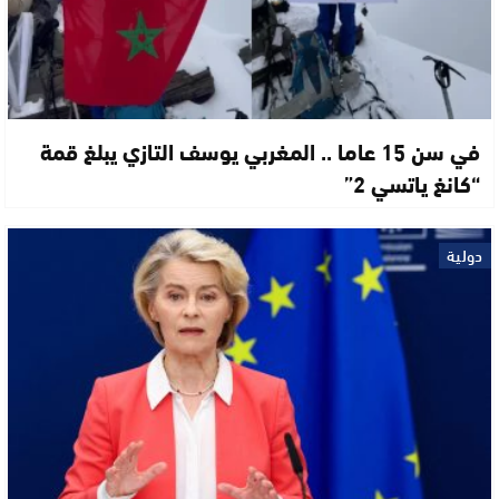
في سن 15 عاما .. المغربي يوسف التازي يبلغ قمة
“كانغ ياتسي 2”
دولية