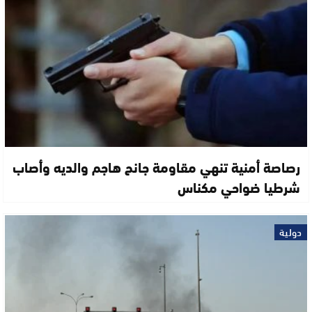
رصاصة أمنية تنهي مقاومة جانح هاجم والديه وأصاب
شرطيا ضواحي مكناس
دولية