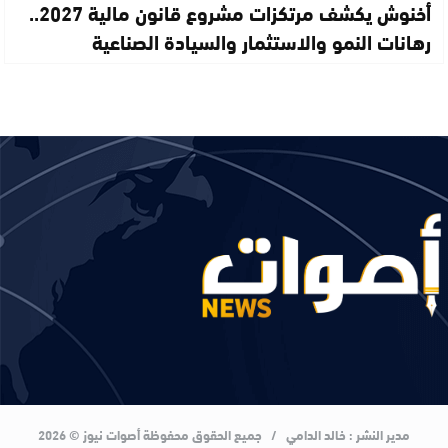
أخنوش يكشف مرتكزات مشروع قانون مالية 2027..
رهانات النمو والاستثمار والسيادة الصناعية
مدير النشر : خالد الدامي / جميع الحقوق محفوظة أصوات نيوز © 2026