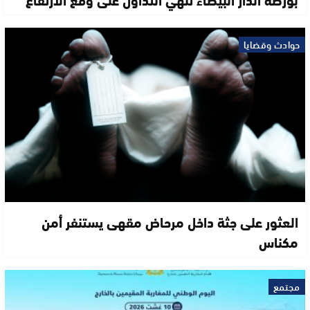
حوادث وقضايا
العثور على جثة داخل مرحاض مقهى يستنفر أمن
مكناس
مجتمع