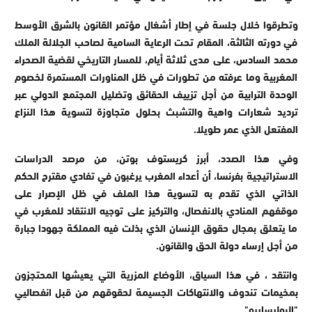
وتطرقوا خلال جلسة في إطار أشغال مؤتمر القانون بالشرق الأوسط
في دورته الثالثة، المقام تحت الرعاية السامية لصاحب الجلالة الملك
محمد السادس، على مدى ثلاثة أيام، للمسار التاريخي لقضية الصحراء
المغربية وما عرفته من تطورات في ظل المناورات المستمرة لخصوم
الوحدة الترابية من أجل تزييف الحقائق وتضليل المجتمع الدولي عبر
ترديد شعارات واهية والتشبث بحلول متجاوزة لتسوية هذا النزاع
المفتعل الذي عمر طويلا.
وفي هذا الصدد، أبرز كريستوف بوتن، من مرصد الدراسات
الاستراتيجية بفرنسا، أن أعداء المغرب يرغبون في تفادي مقترح الحكم
الذاتي الذي تقدم به لتسوية هذا الملف في ظل الإصرار على
موقفهم المنادي بالانفصال، والتركيز على توجيه الانتقاد للمغرب في
ما يتعلق بمجال حقوق الإنسان الذي بذلت فيه المملكة جهودا جبارة
من أجل إرساء دولة الحق والقانون.
وانتقد ، في هذا السياق، الأوضاع المزرية التي يعيشها المحتجزون
بمخيمات تندوف والانتهاكات الجسيمة لحقوقهم من قبل انفصاليي
"البوليساريو".