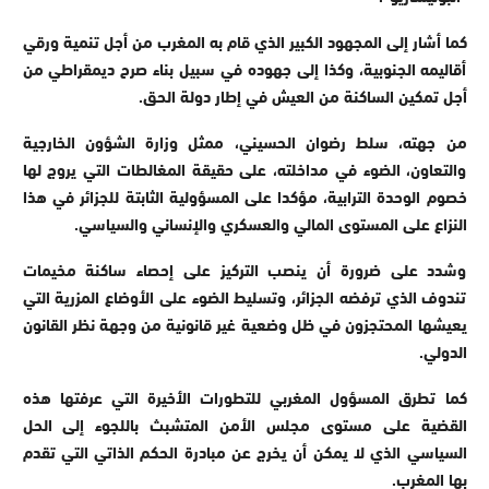
كما أشار إلى المجهود الكبير الذي قام به المغرب من أجل تنمية ورقي
أقاليمه الجنوبية، وكذا إلى جهوده في سبيل بناء صرح ديمقراطي من
أجل تمكين الساكنة من العيش في إطار دولة الحق.
من جهته، سلط رضوان الحسيني، ممثل وزارة الشؤون الخارجية
والتعاون، الضوء في مداخلته، على حقيقة المغالطات التي يروج لها
خصوم الوحدة الترابية، مؤكدا على المسؤولية الثابتة للجزائر في هذا
النزاع على المستوى المالي والعسكري والإنساني والسياسي.
وشدد على ضرورة أن ينصب التركيز على إحصاء ساكنة مخيمات
تندوف الذي ترفضه الجزائر، وتسليط الضوء على الأوضاع المزرية التي
يعيشها المحتجزون في ظل وضعية غير قانونية من وجهة نظر القانون
الدولي.
كما تطرق المسؤول المغربي للتطورات الأخيرة التي عرفتها هذه
القضية على مستوى مجلس الأمن المتشبث باللجوء إلى الحل
السياسي الذي لا يمكن أن يخرج عن مبادرة الحكم الذاتي التي تقدم
بها المغرب.