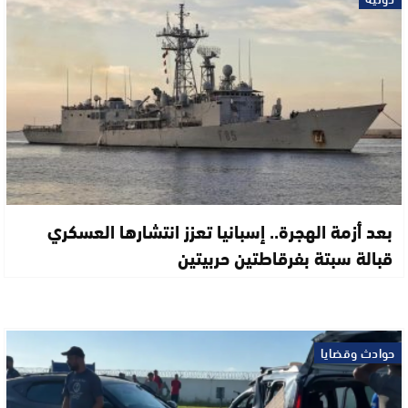
بعد أزمة الهجرة.. إسبانيا تعزز انتشارها العسكري
قبالة سبتة بفرقاطتين حربيتين
حوادث وقضايا