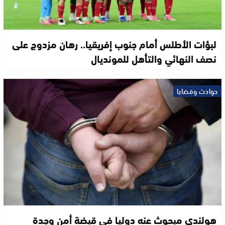
لبؤات الأطلس أمام جنوب إفريقيا.. رهان مزدوج على
نصف النهائي والتأهل للمونديال
حوادث وقضايا
هولندي مبحوث عنه دوليا في قبضة أمن وجدة