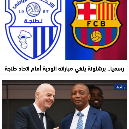
رسميا.. برشلونة يلغي مباراته الودية أمام اتحاد طنجة
رياضة