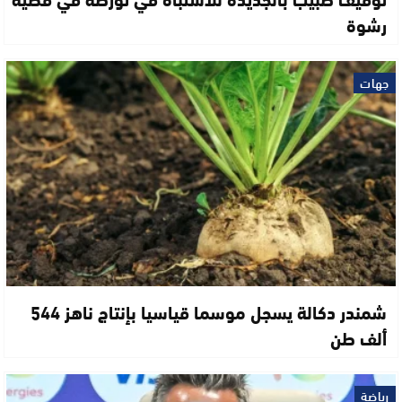
رشوة
جهات
شمندر دكالة يسجل موسما قياسيا بإنتاج ناهز 544
ألف طن
رياضة