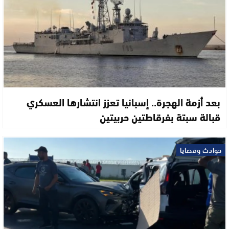
بعد أزمة الهجرة.. إسبانيا تعزز انتشارها العسكري
قبالة سبتة بفرقاطتين حربيتين
حوادث وقضايا