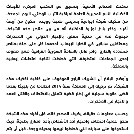
تمكنت المصالح الأمنية، بتنسيق مع المكتب المركزي للأبحاث
القضائية التابع للمديرية العامة لمراقبة التراب الوطني، اليوم الجمعة،
من تفكيك شبكة إجرامية بمدينتي طنجة ووجدة، تتكون من أربعة
أفراد. وذكر بلاغ لوزارة الداخلية أنه من بين عناصر هذه الشبكة،
مبحوث عنه في قضية تتعلق بالإتجار الدولي في المخدرات
ومعتقلين سابقين في قضايا الإرهاب، أحدهما كان على صلة بعناصر
متشددة بالخارج، وآخر قاتل بالساحة السورية العراقية ضمن صفوف
إحدى الجماعات المتطرفة، التي خططت لتنفيذ اعتداءات إرهابية
بالمملكة.
وأوضح البلاغ أن الشريك الرابع الموقوف على خلفية تفكيك هذه
الشبكة، تم ترحيله إلى المملكة سنة 2014 انطلاقا من بلجيكا بعدما
قضى عقوبة سجنية في إطار قضية تتعلق بالاختطاف والقتل العمد
والاتجار في المخدرات.
وحسب معلومات دقيقة، يضيف المصدر ذاته، فإن أفراد هذه الشبكة
نفذوا عملية اختطاف واحتجاز أحد الأشخاص بأحد المنازل بطنجة، حيث
استحوذوا على سيارته التي خططوا لبيعها بمدينة وجدة، قبل أن يتم