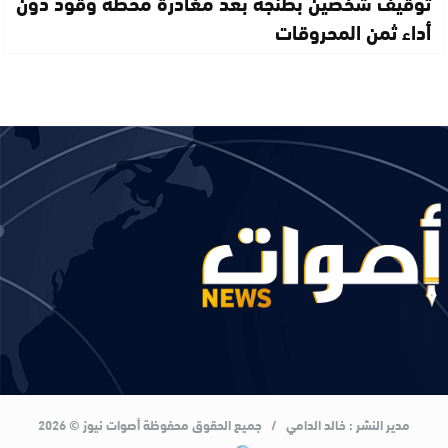
توقيف شخصين بطنجة بعد مغادرة محطة وقود دون
أداء ثمن المحروقات
مدير النشر : خالد الدامي / جميع الحقوق محفوظة أصوات نيوز © 2026