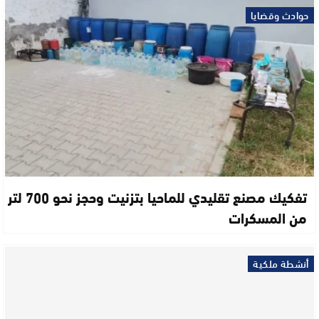
حوادث وقضايا
تفكيك مصنع تقليدي للماحيا بتزنيت وحجز نحو 700 لتر
من المسكرات
أنشطة ملكية