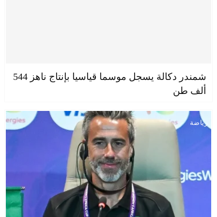
شمندر دكالة يسجل موسما قياسيا بإنتاج ناهز 544
ألف طن
رياضة