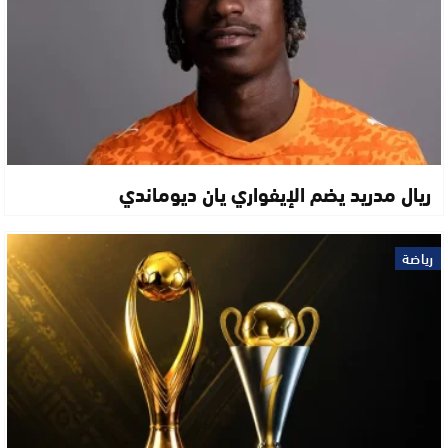
ريال مدريد يضم الإيفواري يان ديوماندي
رياضة