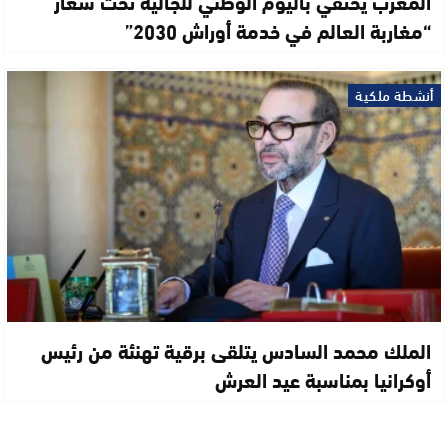
المغرب يحتفي باليوم الوطني للجالية تحت شعار
“مغاربة العالم في خدمة أوراش 2030”
أنشطة ملكية
الملك محمد السادس يتلقى برقية تهنئة من رئيس
أوكرانيا بمناسبة عيد العرش