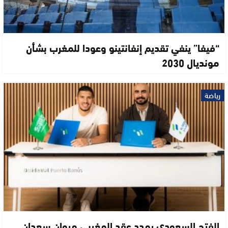
“فيفا” ينفي تقديم إنفانتينو وعودا للمغرب بشأن
مونديال 2030
رياضة
الفتح السعودي يمدد عقد المغربي مروان سعدان