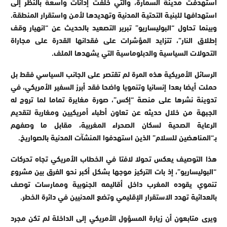
استهدفت مدينة السمارة، والتي خلفت إدانات واسعة بالنظر إلى
استهدافها للبنية التحتية المدنية وتهديدها لأمن واستقرار المنطقة.
وبينما تحاول “البوليساريو” تبرير التصعيد بالحديث عن “انهيار وقف
إطلاق النار”، تتزايد المؤشرات على فقدانها القدرة على مجاراة
التحولات السياسية والدبلوماسية التي يشهدها الملف.
الرسائل الأمريكية هذه المرة لم تقتصر على الجانب السياسي فقط بل
حملت أيضا بعدا إنسانيا وتنمويا واضحا فقد أبرز السفير الأمريكي، في
تدوينة نشرها على منصة “إكس”، صورة مغايرة تماما لما تروج له
الجبهة من خلال حديثه عن تعاون أطباء أمريكيين ومغاربة لتقديم
الرعاية الصحية لسكان الصحراء المغربية، مقابل ما وصفهم
بـ“المناهضين للسلام” الذين استهدفوا المنشآت المدنية بالصواريخ.
هذا التوصيف يعكس تحولا لافتا في الخطاب الأمريكي تجاه تحركات
“البوليساريو”، إذ بات التركيز موجها بشكل أكبر نحو الفرق بين مشروع
تنموي يقوده المغرب داخل أقاليمه الجنوبية وممارسات توصف
بالعدائية تهدد الاستقرار الإقليمي وتضع المدنيين في دائرة الخطر.
ويرى متابعون أن زيارة المسؤول الأمريكي إلى الداخلة لم تكن مجرد