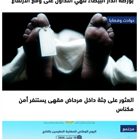
حوادث وقضايا
العثور على جثة داخل مرحاض مقهى يستنفر أمن
مكناس
مجتمع