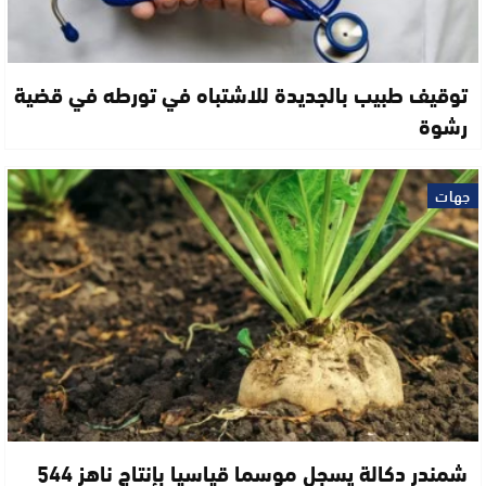
توقيف طبيب بالجديدة للاشتباه في تورطه في قضية
رشوة
جهات
شمندر دكالة يسجل موسما قياسيا بإنتاج ناهز 544