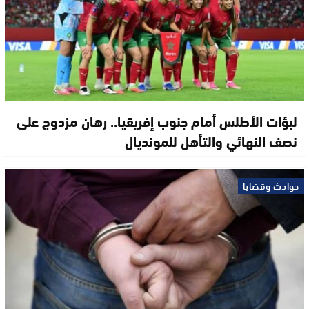
لبؤات الأطلس أمام جنوب إفريقيا.. رهان مزدوج على
نصف النهائي والتأهل للمونديال
حوادث وقضايا