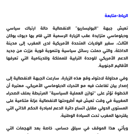
الرباط-متابعة
تعيش جبهة “البوليساريو” الانفصالية حالة ارتباك سياسي
ودبلوماسي متزايدة عقب الزيارة الرسمية التي قام بها ديوك بوكان
الثالث، سفير الولايات المتحدة الأمريكية لدى المغرب إلى مدينة
الداخلة، والتي حملت رسائل سياسية وتنموية قوية عززت من جديد
الدعم الأمريكي للوحدة الترابية للمملكة وللدينامية التي تعرفها
الأقاليم الجنوبية.
وفي محاولة لاحتواء وقع هذه الزيارة، سارعت الجبهة الانفصالية إلى
إصدار بيان تفاعلت فيه مع التحرك الدبلوماسي الأمريكي، معتبرة أن
الخطوة تؤثر على “توازن العملية السياسية” المرتبطة بملف الصحراء
المغربية في وقت تعيش فيه أطروحتها الانفصالية عزلة متنامية على
المستوى الدولي مقابل اتساع دائرة الدعم لمبادرة الحكم الذاتي التي
يقترحها المغرب تحت السيادة الوطنية.
ويأتي هذا الموقف في سياق حساس، خاصة بعد الهجمات التي