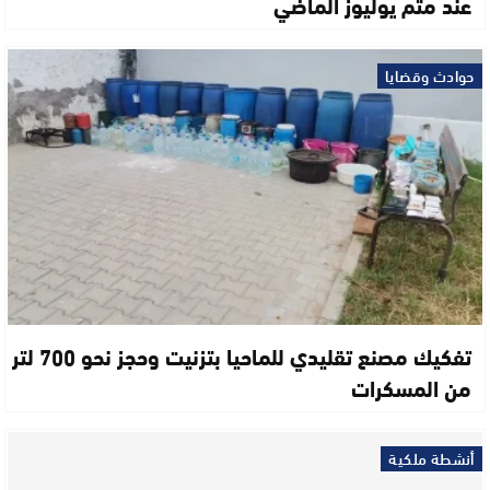
عند متم يوليوز الماضي
حوادث وقضايا
تفكيك مصنع تقليدي للماحيا بتزنيت وحجز نحو 700 لتر
من المسكرات
أنشطة ملكية