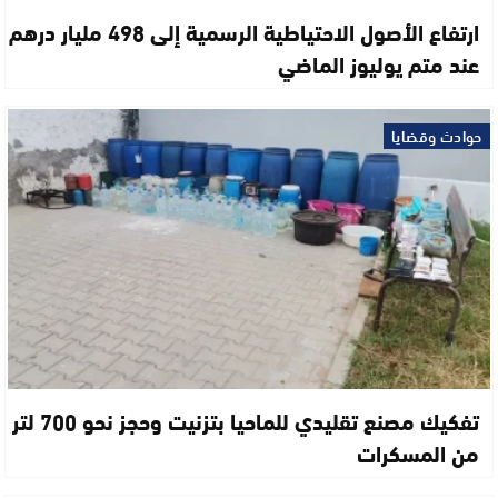
ارتفاع الأصول الاحتياطية الرسمية إلى 498 مليار درهم
عند متم يوليوز الماضي
حوادث وقضايا
تفكيك مصنع تقليدي للماحيا بتزنيت وحجز نحو 700 لتر
من المسكرات