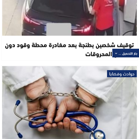
توقيف شخصين بطنجة بعد مغادرة محطة وقود دون
أداء ثمن المحروقات
جار التحميل ...
حوادث وقضايا