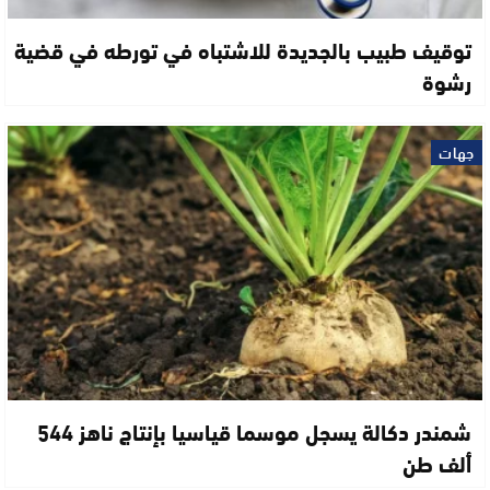
توقيف طبيب بالجديدة للاشتباه في تورطه في قضية
رشوة
جهات
شمندر دكالة يسجل موسما قياسيا بإنتاج ناهز 544
ألف طن