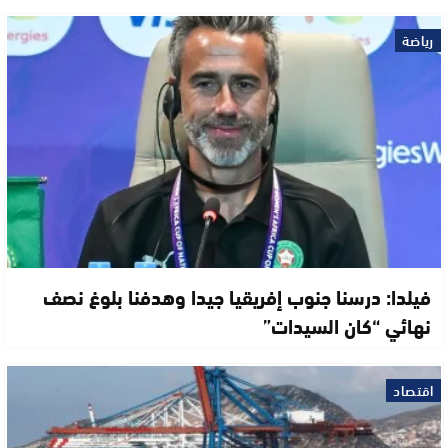
رياضة
فيلدا: درسنا جنوب إفريقيا جيدا وهدفنا بلوغ نصف
نهائي “كان السيدات”
اقتصاد