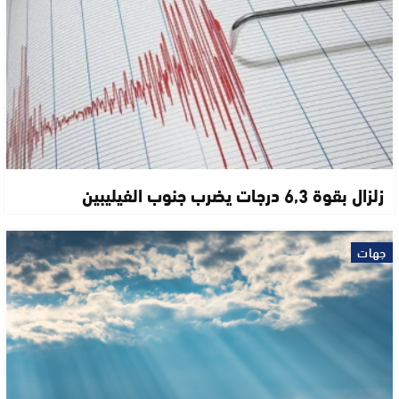
زلزال بقوة 6,3 درجات يضرب جنوب الفيليبين
جهات