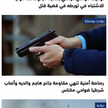
للاشتباه في تورطه في قضية قتل
حوادث وقضايا
رصاصة أمنية تنهي مقاومة جانح هاجم والديه وأصاب
شرطيا ضواحي مكناس
دولية