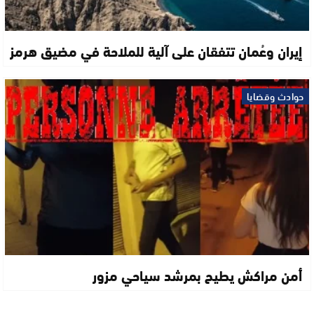
إيران وعُمان تتفقان على آلية للملاحة في مضيق هرمز
حوادث وقضايا
أمن مراكش يطيح بمرشد سياحي مزور