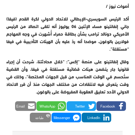
أصوات نيوز /
أكد الرئيس السويسري-الإيطالي للاتحاد الدولي لكرة القدم (فيفا)
جاني إنفانتينو مساء الإثنين 06 يوليوز أنه تلقى اتصالا من الرئيس
الأمريكي دونالد ترامب بشأن بطاقة حمراء أُشهرت في وجه المهاجم
فولارين بالوغون، موضحا أنه ردّ عليه بأن الهيئات التأديبية في فيفا
“مستقلة”.
وقال إنفانتينو على منصة “إكس”: “خلال محادثتنا، شرحت أن إجراء
قانونيا جار يتضمن هيئات قضائية مستقلة في فيفا، وأن القضية
ستُحسم في الوقت المناسب من قبل الجهات المختصة”، وذلك في
وقت يتعرض فيه لانتقادات من مختلف الجهات منذ أن قرر الاتحاد
الدولي الأحد تعليق العقوبة المفروضة على بالوغون.
Email
WhatsApp
Twitter
Facebook
LinkedIn
Messenger
طباعة