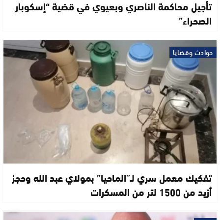
تأجيل محاكمة الناصري وبعيوي في قضية “إسكوبار
الصحراء”
حوادث وقضايا
تفكيك معمل سري لـ”الماحيا” بمولاي عبد الله وحجز
أزيد من 1500 لتر من المسكرات