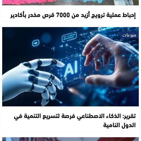
إحباط عملية ترويج أزيد من 7000 قرص مخدر بأكادير
منوعات
تقرير: الذكاء الاصطناعي فرصة لتسريع التنمية في
الدول النامية