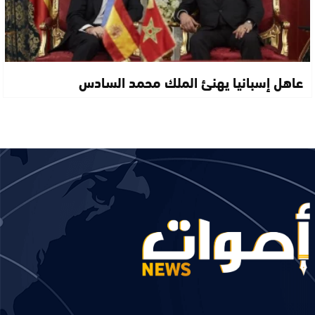
عاهل إسبانيا يهنئ الملك محمد السادس