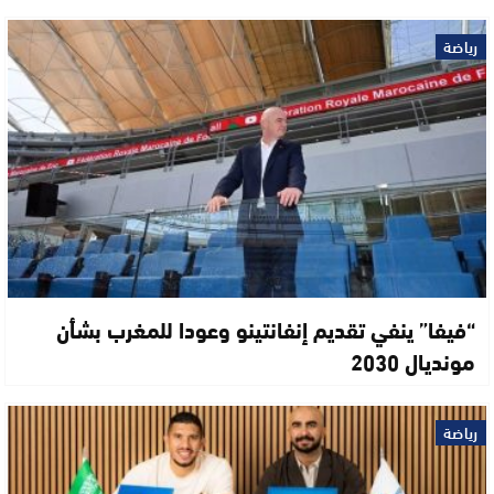
رياضة
“فيفا” ينفي تقديم إنفانتينو وعودا للمغرب بشأن
مونديال 2030
رياضة