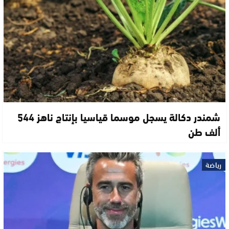
شمندر دكالة يسجل موسما قياسيا بإنتاج ناهز 544
ألف طن
رياضة