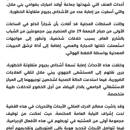
أحداث العنف التي شهدتها جماعة أولاد امبارك بضواحي بني ملال،
والتي أسفرت عن إصابة عدد من الأشخاص بجروح متفاوتة الخطورة.
وكانت السلطات المحلية قد أفادت بأن شجاراً اندلع في الساعات
الأولى من صباح الجمعة 29 ماي المنصرم بين مجموعتين من الشباب
بالشارع العام، بسبب خلافات شخصية، وتطور إلى مواجهات
استُعملت خلالها الحجارة والعصي، إضافة إلى أداة لرشق الحبيبات
المعدنية بواسطة الضغط الهوائي.
وخلفت هذه الأحداث إصابة تسعة أشخاص بجروح متفاوتة الخطورة،
جرى نقلهم إلى المستشفى الجهوي ببني ملال لتلقي العلاجات
الضرورية، فيما استدعت الحالة الصحية لشخصين توجيههما إلى المركز
الاستشفائي الجامعي بالدار البيضاء من أجل الخضوع لتدخلات طبية
متخصصة.
وقد باشرت مصالح الدرك الملكي الأبحاث والتحريات في هذه القضية
تحت إشراف النيابة العامة المختصة، حيث تمكنت من توقيف
مجموعة أولى من المشتبه في تورطهم في هذه الأفعال الإجرامية،
فيما تتواصل الأبحاث لتحديد هوية باقي المتورطين وتقديمهم أمام