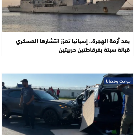
بعد أزمة الهجرة.. إسبانيا تعزز انتشارها العسكري
قبالة سبتة بفرقاطتين حربيتين
حوادث وقضايا