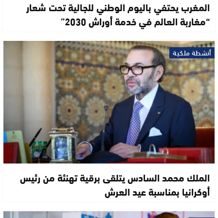
المغرب يحتفي باليوم الوطني للجالية تحت شعار
“مغاربة العالم في خدمة أوراش 2030”
أنشطة ملكية
الملك محمد السادس يتلقى برقية تهنئة من رئيس
أوكرانيا بمناسبة عيد العرش