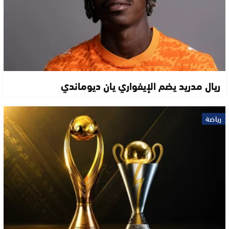
ريال مدريد يضم الإيفواري يان ديوماندي
رياضة