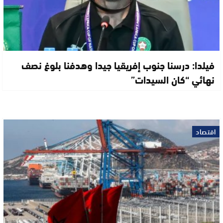
فيلدا: درسنا جنوب إفريقيا جيدا وهدفنا بلوغ نصف
نهائي “كان السيدات”
اقتصاد