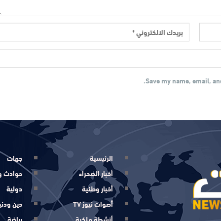
Save my name, email, and
الرئيسية
جهات
أخبار الصحراء
حوادث و
أخبار وطنية
دولية
أصوات نيوز TV
دين ودني
أنشطة ملكية
رياضة