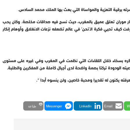
سرته برقية التعزية والمواساة التي بعث بها الملك محمد السادس
.
غار موران تعلق عميق بالمغرب، حيث نسج فيه صداقات مخلصة. وكان يحب
عرفت كيف تحيي فكرة الـ’نحن’ في عالم تضعفه نزعات الانغلاق وأوهام إنكار
فكره بسخاء خلال اللقاءات التي نظمت في المغرب وفي غيره على مستوى
يته الودودة تركتا بصمة واضحة لدى أجيال كاملة من المفكرين والطلبة
.
ته يكنون له تقديرا ومحبة خاصين، ولن ينسوه أبدا
“.
W
Email
LinkedIn
Messenger
طباعة