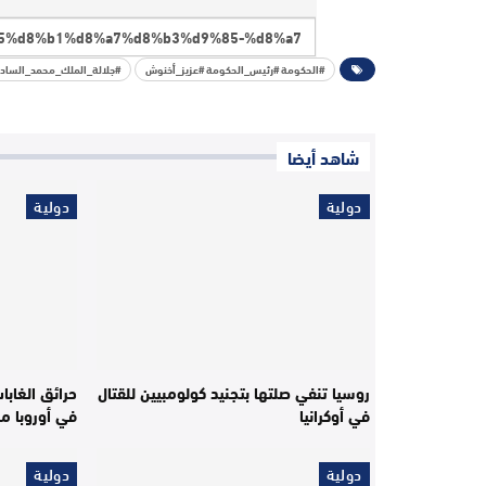
#الحكومة #رئيس_الحكومة #عزيز_أخنوش
#جلالة_الملك_محمد_السا
شاهد أيضا
دولية
دولية
روسيا تنفي صلتها بتجنيد كولومبيين للقتال
في أوكرانيا
في أوروبا منذ ب
دولية
دولية