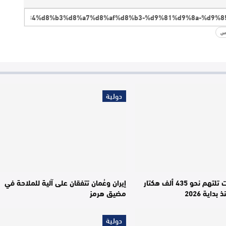
دس
دولية
حرائق الغابات تلتهم نحو 435 ألف هكتار
إيران وعُمان تتفقان على آلية للملاحة في
داية 2026
مضيق هرمز
دولية