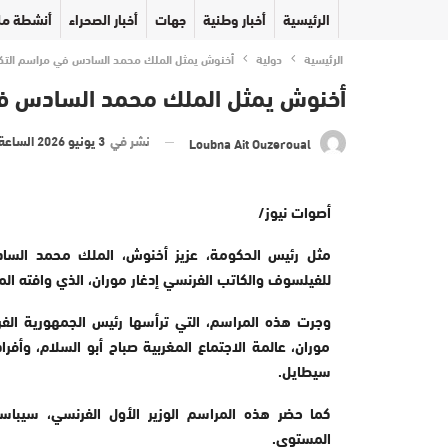
الرئيسية
أخبار وطنية
جهات
أخبار الصحراء
أنشطة مل
الرئيسية
دولية
أخنوش يمثل الملك محمد السادس في مراسم التكريم
أخنوش يمثل الملك محمد السادس في م
نشر في
3 يونيو 2026 الساعة 19 و 38 دقيقة
Loubna Ait Ouzeroual
أصوات نيوز/
للفيلسوف والكاتب الفرنسي إدغار موران، الذي وافته المنية يوم 29 م
وجرت هذه المراسم، التي ترأسها رئيس الجمهورية الفرنسي
موران، عالمة الاجتماع المغربية صباح أبو السلام، وأف
سيطايل
.
كما حضر هذه المراسم الوزير الأول الفرنسي، سيبا
المستوى
.