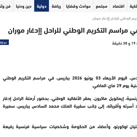
كية
اقتصاد
مجتمع
حوادث وقضايا
رياضة
دولية
دين ودنيا
فن وثق
 الوطني للراحل إإدغار موران
راسم التكريم الوطني للراحل إإدغار موران
دولية
مثل رئيس الحكومة، عزيز أخنوش، الملك محمد السادس، اليوم الأربعاء 03 يونيو 2026 بباريس، في مراسم التكريم الوطني
اي الماضي
.
ة، إيمانويل ماكرون، بمقر الأنفاليد الوطني، بحضور أرملة الراحل إدغار
راد أسرته وأقربائه، إلى جانب سفيرة الملك محمد السادس بباريس، سميرة
ستيان لوكورنو، وأعضاء من الحكومة وشخصيات سياسية فرنسية رفيعة