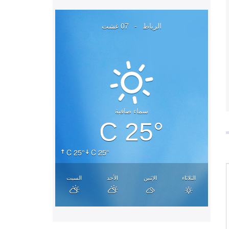
الرباط
-
07 غشت
سماء صافية
25° C
25° C
25° C
الثلاثاء
الإثنين
الأحد
السبت