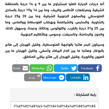
أما درجات الحرارة العليا فستتراوح ما بين 9 و 14 درجة بالمنطقة
الشرقية وبمرتفعات الأطلس والريف، وما بين 14 و19 درجة بالساحل
المتوسطي وبالسفوح الجنوبية الشرقية، وما بين 20 و25 درجة
بالشاوية، والسايس، والشياضمة وبهضاب الفوسفاط ووالماس، وما
بين 25 و31 درجة بالغرب، واللوكوس، ودكالة، وعبدة، وسهول تادلة،
والحوز، والرحامنة، وتانسيفت، وسوس، وبالأقاليم الجنوبية.
وسيكون البحر هائجا بالواجهة المتوسطية، وقليل الهيجان إلى هائج
بالبوغاز، وهائجا ما بين الدار البيضاء وآسفي، وقليل الهيجان ما بين
العيون والكويرة، وقليل الهيجان إلى هائج بباقي المناطق.
Email
WhatsApp
Twitter
Facebook
LinkedIn
Messenger
طباعة
رابط المشاركة :