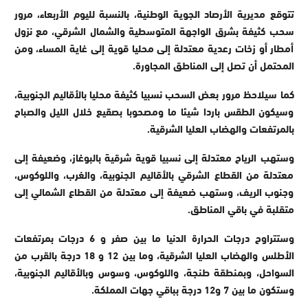
تتوقع مديرية الأرصاد الجوية الوطنية، بالنسبة لليوم الأربعاء، مرور
سحب كثيفة بشرق الواجهة المتوسطية والشمال الشرقي، مع نزول
أمطار أو زخات رعدية معتدلة إلى محليا قوية إلى غاية المساء، ومن
المحتمل أن تصل إلى المناطق المجاورة.
كما سيلاحظ مرور بعض السحب نسبيا كثيفة محليا بالأقاليم الجنوبية،
وسيكون الطقس باردا شيئا ما ومصحوبا بصقيع خلال الليل والصباح
بالمرتفعات والهضاب العليا الشرقية.
وستهب الرياح معتدلة إلى نسبيا قوية شرقية بالبوغاز، وضعيفة إلى
معتدلة من القطاع الشرقي بالأقاليم الجنوبية، والغرب، واللوكوس،
وجنوب الريف، وستهب ضعيفة إلى معتدلة من القطاع الشمالي إلى
متقلبة في باقي المناطق.
وستتراوح درجات الحرارة الدنيا ما بين صفر و 6 درجات بمرتفعات
الأطلس والهضاب العليا الشرقية، وما بين 12 و 18 درجة بالقرب من
السواحل، وبمنطقة طنجة، واللوكوس، وسوس وبالأقاليم الجنوبية،
وستكون ما بين 7 و12 درجة بباقي جهات المملكة.