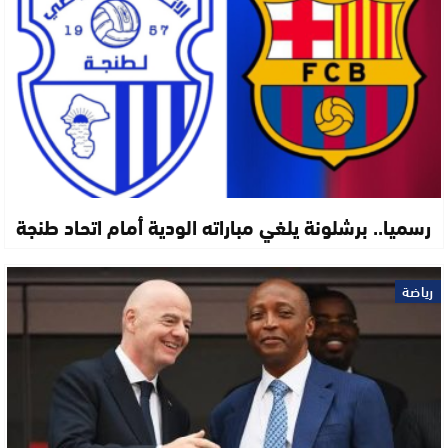
رسميا.. برشلونة يلغي مباراته الودية أمام اتحاد طنجة
رياضة