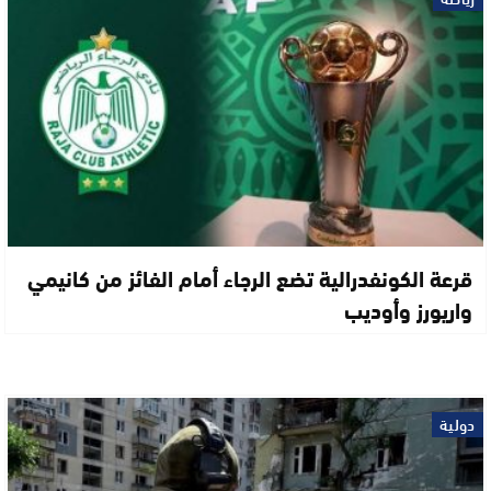
قرعة الكونفدرالية تضع الرجاء أمام الفائز من كانيمي
واريورز وأوديب
دولية