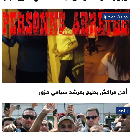
حوادث وقضايا
أمن مراكش يطيح بمرشد سياحي مزور
رياضة