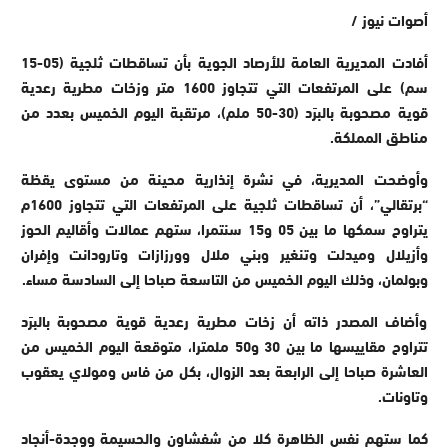
أصوات نيوز /
أفادت المديرية العامة للأرصاد الجوية بأن تساقطات ثلجية (05-15
سم) على المرتفعات التي تتجاوز 1600 متر وزخات مطرية رعدية
قوية مصحوبة بالبرَد (30-50 ملم)، مرتقبة اليوم الخميس بعدد من
مناطق المملكة.
وأوضحت المديرية، في نشرة إنذارية محينة من مستوى يقظة
“برتقالي”، أن تساقطات ثلجية على المرتفعات التي تتجاوز 1600م
يتراوح سمكها ما بين 05 و15 سنتمرا، ستهم عمالات وأقاليم الحوز
وأزيلال وميدلت وتنغير وبني ملال وورزازات وتارودانت وإفران
وبولمان، وذلك اليوم الخميس من التاسعة صباحا إلى السادسة مساء.
وأضاف المصدر ذاته أن زخات مطرية رعدية قوية مصحوبة بالبرَد
تتراوح مقاييسها ما بين 30 و50 ملمترا، متوقعة اليوم الخميس من
العاشرة صباحا إلى الرابعة بعد الزوال، بكل من فاس ومولاي يعقوب
وتاونات.
كما ستهم نفس الظاهرة كلا من شفشاون والحسيمة ووجدة-أنجاد