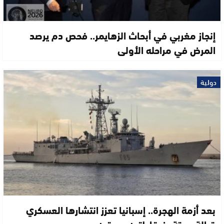
إنجاز مغربي في أبحاث الزهايمر.. فحص دم يرصد
المرض في مراحله الأولى
دولية
بعد أزمة الهجرة.. إسبانيا تعزز انتشارها العسكري
قبالة سبتة بفرقاطتين حربيتين