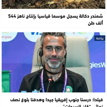
شمندر دكالة يسجل موسما قياسيا بإنتاج ناهز 544
ألف طن
رياضة
فيلدا: درسنا جنوب إفريقيا جيدا وهدفنا بلوغ نصف
نهائي “كان السيدات”