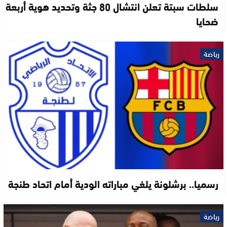
سلطات سبتة تعلن انتشال 80 جثة وتحديد هوية أربعة
ضحايا
رياضة
رسميا.. برشلونة يلغي مباراته الودية أمام اتحاد طنجة
رياضة