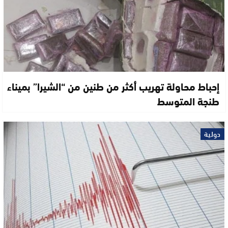
إحباط محاولة تهريب أكثر من طنين من “الشيرا” بميناء
طنجة المتوسط
دولية