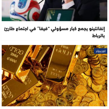
إنفانتينو يجمع كبار مسؤولي “فيفا” في اجتماع طارئ
بالرباط
اقتصاد