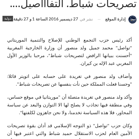
تصريحات شباط. التفاااصيل….
دولية
إدارة الموقع
نشر في
27 ديسمبر 2016 الساعة 1 و 27 دقيقة
أكد رئيس حزب التجمع الوطني للإصلاح والتنمية الموريتاني
"تواصل" محمد جميل ولد منصور أن وزارة الخارجية المغربية
"أحسنت ببيانها الرافض لتصريحات شباط"، مرحبا بالوزير الأول
المغربي عبد الإله بن كيران.
وأضاف ولد منصور في تغريدة على حسابه على اتويتر قائلا:
"وحسنا فعلت المملكة حين نأت بنفسها عن تصريحات شباط".
وأكد ولد منصور في تغريدة متصلة أن "موريتانيا في موقع حساس،
وفي منطقة فيها تجاذب لا يصلح لها الا التوازن والبعد عن سياسة
المحاور، فلا هذه السياسة تخدمنا، ولا نحن جاهزون لكلفتها".
وكان حزب "تواصل" ذو التوجه الإسلامي قد أدان بقوة تصريحات
الأمين العام لحزب الاستقلال حميد شباط والتي اعتبر فيها أن