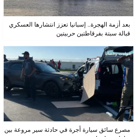
بعد أزمة الهجرة.. إسبانيا تعزز انتشارها العسكري
قبالة سبتة بفرقاطتين حربيتين
حوادث وقضايا
مصرع سائق سيارة أجرة في حادثة سير مروعة بين