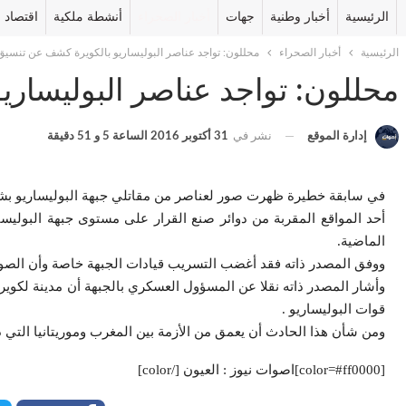
الرئيسية
أخبار وطنية
جهات
أخبار الصحراء
أنشطة ملكية
اقتصاد
الرئيسية
أخبار الصحراء
محللون: تواجد عناصر البوليساريو بالكويرة كشف عن تنسيق 
محللون: تواجد عناصر البوليساري
إدارة الموقع
نشر في
31 أكتوبر 2016 الساعة 5 و 51 دقيقة
في سابقة خطيرة ظهرت صور لعناصر من مقاتلي جبهة البوليساريو بش
أحد المواقع المقربة من دوائر صنع القرار على مستوى جبهة البوليسا
الماضية.
ووفق المصدر ذاته فقد أغضب التسريب قيادات الجبهة خاصة وأن الصور كش
وأشار المصدر ذاته نقلا عن المسؤول العسكري بالجبهة أن مدينة لكويرة
قوات البوليساريو .
ومن شأن هذا الحادث أن يعمق من الأزمة بين المغرب وموريتانيا التي
[color=#ff0000]اصوات نيوز : العيون [/color]