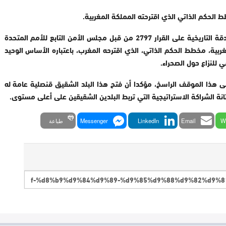
 الحكم الذاتي الذي اقترحته المملكة المغربية.
وفي السياق ذاته، أشادت جمهورية كوت ديفوار بالمصادقة التاريخية على القرار 2797 من قبل مجلس الأمن التابع للأمم المتحدة
السيادة المغربية، مخطط الحكم الذاتي، الذي اقترحه المغرب، باعتباره الأساس الوحيد
 للنزاع حول الصحراء.
لى هذا الموقف الراسخ، مؤكدا أن فتح هذا البلد الشقيق قنصلية عامة له
W
Email
LinkedIn
Messenger
طباعة