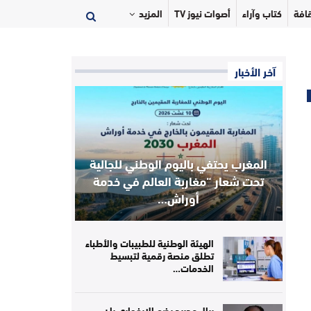
افة
كتاب وآراء
أصوات نيوز TV
المزيد
آخر الأخبار
المغرب يحتفي باليوم الوطني للجالية
تحت شعار “مغاربة العالم في خدمة
أوراش…
الهيئة الوطنية للطبيبات والأطباء
تطلق منصة رقمية لتبسيط
الخدمات…
ريال مدريد يضم الإيفواري يان