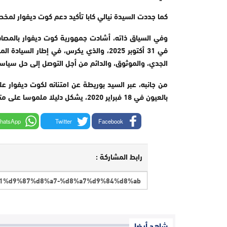
كما جددت السيدة نيالي كابا تأكيد دعم كوت ديفوار لمخطط
في 31 أكتوبر 2025، والذي يكرس، في إطار 
الجدي، والموثوق، والدائم من أجل التوصل إلى حل سياسي
من جانبه، عبر السيد بوريطة عن امتنانه لكوت ديفوار ع
بالعيون في 18 فبراير 2020، يشكل دليلا ملموسا على متانة الشراكة الاستراتيجية التي تربط البلدين الشقيقين على أعلى مستوى.
hatsApp
Twitter
Facebook
رابط المشاركة :
شاهد أيضا