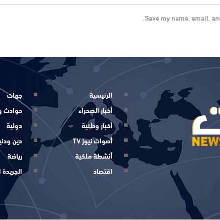
Save my name, email, and
الرئيسية
جهات
أخبار الصحراء
حوادث و
أخبار وطنية
دولية
أصوات نيوز TV
دين ودني
أنشطة ملكية
رياضة
اقتصاد
الجريدة ا