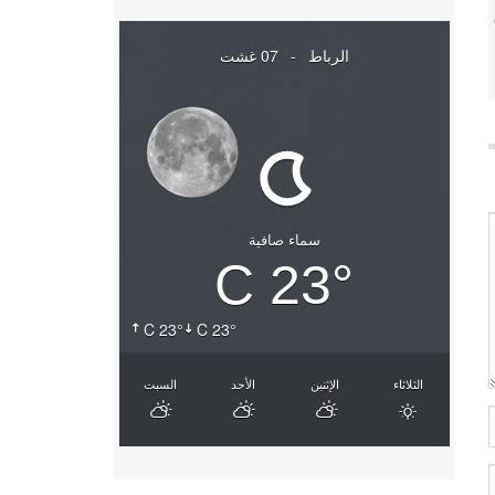
الرباط
-
07 غشت
سماء صافية
23° C
23° C
23° C
الثلاثاء
الإثنين
الأحد
السبت