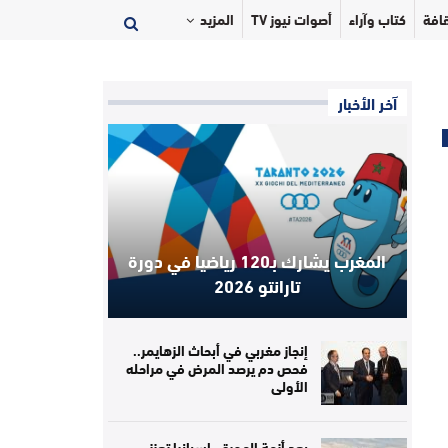
افة
كتاب وآراء
أصوات نيوز TV
المزيد
آخر الأخبار
المغرب يشارك بـ120 رياضيا في دورة
تارانتو 2026
إنجاز مغربي في أبحاث الزهايمر..
فحص دم يرصد المرض في مراحله
الأولى
بعد أزمة الهجرة.. إسبانيا تعزز