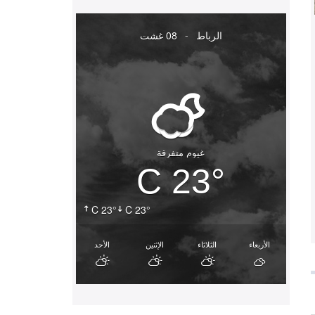
الرباط
-
08 غشت
غيوم متفرقة
23° C
23° C
23° C
الأربعاء
الثلاثاء
الإثنين
الأحد