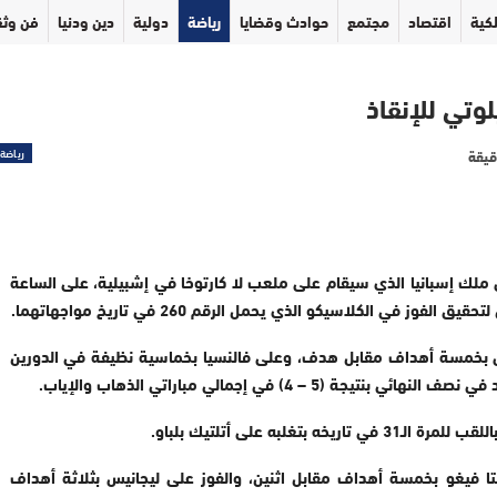
كية
اقتصاد
مجتمع
حوادث وقضايا
رياضة
دولية
دين ودنيا
فن وثق
لوتي للإنقاذ
رياضة
 ملك إسبانيا الذي سيقام على ملعب لا كارتوخا في إشبيلية، على الساعة
في الكلاسيكو الذي يحمل الرقم 260 في تاريخ مواجهاتهما.
يس بخمسة أهداف مقابل هدف، وعلى فالنسيا بخماسية نظيفة في الدورين
– 4) في إجمالي مباراتي الذهاب والإياب.
لتا فيغو بخمسة أهداف مقابل اثنين، والفوز على ليجانيس بثلاثة أهداف