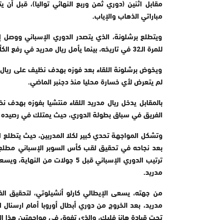
مباراتي الذهاب والإياب.
ويتطلع برشلونة، الذي يتصدر الدوري الإسباني ووصل إل
للمرة الـ32 في تاريخه، بينما يأمل ريال مدريد في رفع الكأس للمرة الـ21.
ويخوض برشلونة اللقاء بعد فوزه بهدف نظيف على ريال 
لم يتعرض لأي خسارة محليا منذ دجنبر الماضي.
بالمقابل يدخل ريال مدريد اللقاء منتشيا بفوزه بهدف
الفريق في سباق بطولة الدوري، حيث يمتلك في رصيده 72 نقطة، بفارق 4 نقاط عن برشلونة المتصدر.
وتشكل المواجهة تحدي كبير لكلا المدربين، حيث يتطلع ا
ترتيب الدوري الإسباني قبل 5 جو
مدريد.
من جهته، يسعى الإيطالي كارلو أنشيلوتي، لتحقيق الف
مدريد، بعد الخروج من دوري أبطال أوروبا أمام ارسنال ا
تحت قيادة هانز فليك، والذي تفوق في مواجهتين هذا ال