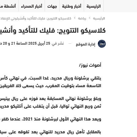
الرئيسية
أخبار وطنية
جهات
أخبار الصحراء
أنشطة مل
الرئيسية
رياضة
كلاسيكو التتويج: فليك للتأكيد وأنشيلوتي للإنقاذ
كلاسيكو التتويج: فليك للتأكيد وأنشي
نشر في
25 أبريل 2025 الساعة 21 و 20 دقيقة
إدارة الموقع
أصوات نيوز/
يلتقي برشلونة وريال مدريد، غدا السبت، في نهائي كأس
التاسعة مساء بتوقيت المغرب، حيث يسعى كلا الفريقين لتحقيق الفوز 
وبلغ برشلونة نهائي المسابقة بعد فوزه على ريال بيت
ثمن وربع النهائي تواليا، قبل أن يتغلب على أتلتيكو مدريد في نصف النهائي بنتيجة (5 
ويعد هذا النهائي الأول لبرشلونة منذ 2021، عندما ظفر باللقب للمرة الـ31 في تاريخه بتغلبه على أتلتيك بلباو.
بالمقابل تأهل ريال مدريد للنهائي بعد تفوقه على سي