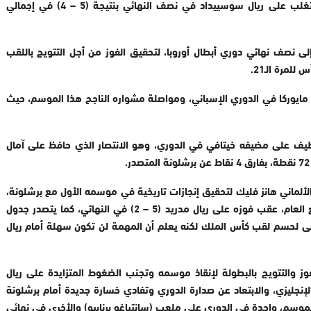
مقابل اثنين (دوري ثمن وربع النهائي تواليا)، قبل أن يتغلب على ريال سوسييداد في نصف النهائي بنتيجة (5 – 4) في إجمالي
ى نصف نهائي دوري أبطال أوروبا، لتحقيق الفوز من أجل التتويج باللقب
مايوركا في الدوري الإسباني، ومواصلة مشواره الناجح هذا الموسم، حيث
 نظيف على مضيفه خيتافي في الدوري، وهو الانتصار الذي حافظ على آمال
لألماني هانز فليك لتحقيق إنجازات تاريخية في موسمه الأول مع برشلونة،
بعد نجاحه في تحقيق لقب كأس السوبر الإسباني مطلع العام، عقب فوزه على ريال مدريد (5 – 2) في النهائي، كما يتصدر جدول
لات من النهاية، ويسعى لحسم لقب كأس الملك لكنه يعلم أن المهمة لن تكون سهلة أمام ريال
وز والتتويج بالبطولة لإنقاذ موسمه وتجنب الضغوط المتزايدة على ريال
لإنجليزي، والابتعاد عن صدارة الدوري وتفادي خسارة جديدة أمام برشلونة
موسم، واحدة في الدوري على ملعب (سانتياغو برنابيو) والأخرى في نهائي