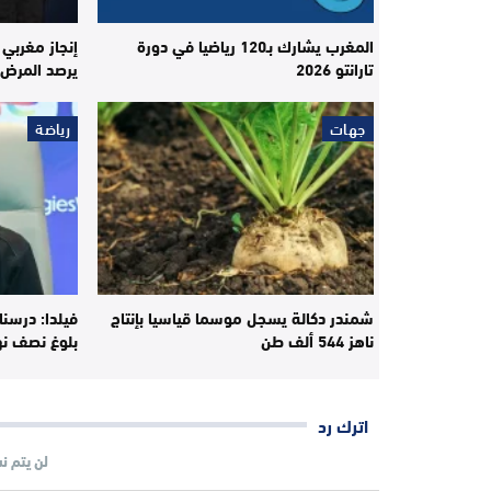
المغرب يشارك بـ120 رياضيا في دورة
إنجاز مغربي
تارانتو 2026
يرصد المرض 
جهات
رياضة
شمندر دكالة يسجل موسما قياسيا بإنتاج
فيلدا: درسنا
ناهز 544 ألف طن
بلوغ نصف نه
اترك رد
لن يتم ن