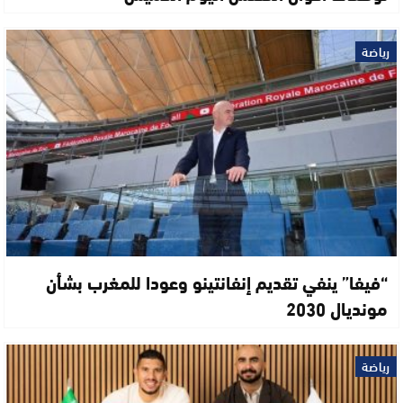
رياضة
“فيفا” ينفي تقديم إنفانتينو وعودا للمغرب بشأن
مونديال 2030
رياضة