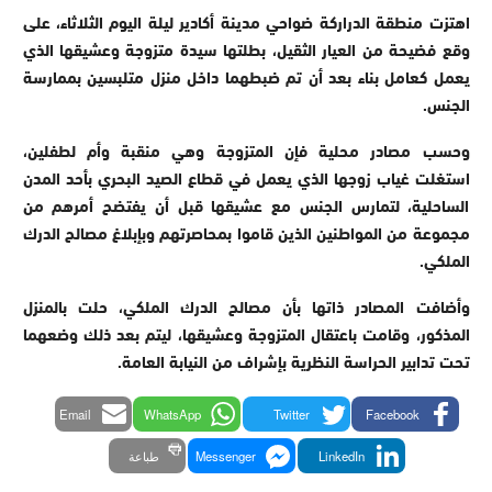
اهتزت منطقة الدراركة ضواحي مدينة أكادير ليلة اليوم الثلاثاء، على
وقع فضيحة من العيار الثقيل، بطلتها سيدة متزوجة وعشيقها الذي
يعمل كعامل بناء بعد أن تم ضبطهما داخل منزل متلبسين بممارسة
الجنس.
وحسب مصادر محلية فإن المتزوجة وهي منقبة وأم لطفلين،
استغلت غياب زوجها الذي يعمل في قطاع الصيد البحري بأحد المدن
الساحلية، لتمارس الجنس مع عشيقها قبل أن يفتضح أمرهم من
مجموعة من المواطنين الذين قاموا بمحاصرتهم وبإبلاغ مصالح الدرك
الملكي.
وأضافت المصادر ذاتها بأن مصالح الدرك الملكي، حلت بالمنزل
المذكور، وقامت باعتقال المتزوجة وعشيقها، ليتم بعد ذلك وضعهما
تحت تدابير الحراسة النظرية بإشراف من النيابة العامة.
Email
WhatsApp
Twitter
Facebook
LinkedIn
Messenger
طباعة