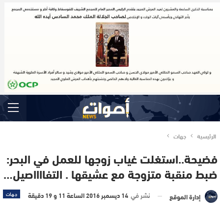
الرئيسية
جهات
فضيحة..استغلت غياب زوجها للعمل في البحر:
ضبط منقبة متزوجة مع عشيقها . التفااااصيل…
نشر في
14 ديسمبر 2016 الساعة 11 و 19 دقيقة
جهات
إدارة الموقع