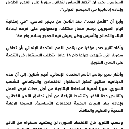
السياسي يجب أن “تضع الأساس لتعافي سوريا على المدى الطويل
وإعادة إدماجها في المجتمع الدولي”.
وأبرز أن “الأمل تجدد”، منذ الثامن من دجنبر الماضي، “في إمكانية
قيام السوريين برسم مسار مختلف، وحصولهم على فرصة لإعادة
البناء والتصالح وتأسيس وطن يعيش فيه الجميع بسلام وكرامة”.
وأفاد تقرير صدر مؤخرا عن برنامج الأمم المتحدة الإنمائي بأن تعافي
سوريا، التي شهدت صراعا دام 14 عاما، يتطلب الاستثمار في التنمية
على المدى الطويل.
وأشار مدير برنامج الأمم المتحدة الإنمائي، أخيم شتاين، إلى أن هذه
الدينامية ستتيح تحفيز الاستقرار الاقتصادي والاجتماعي للشعب
السوري، مبرزا أهمية استعادة الإنتاجية من أجل إحداث فرص العمل
وتقليص حدة الفقر، وتنشيط الزراعة من أجل تحقيق الأمن الغذائي،
وإعادة بناء البنيات التحتية للخدمات الأساسية، لاسيما الرعاية
الصحية والتعليم والطاقة.
وحسب التقرير، فإن الاقتصاد السوري لن يستعيد مستواه من الناتج
الداخلي الخام للفترة السابقة للصراع، قبل سنة 2080، بالنظر لتسجيل