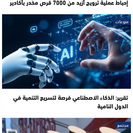
إحباط عملية ترويج أزيد من 7000 قرص مخدر بأكادير
منوعات
تقرير: الذكاء الاصطناعي فرصة لتسريع التنمية في
الدول النامية
مجتمع