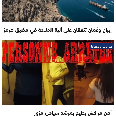
إيران وعُمان تتفقان على آلية للملاحة في مضيق هرمز
حوادث وقضايا
أمن مراكش يطيح بمرشد سياحي مزور