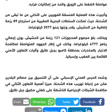
مواصلة الضغط على الزورق والحد من إمكانيات فراره
.
وأجبرت هذه العملية المنسقة المهربين على التخلي عن ما تبقى من
الشحنة، حيث تمكنت السلطات البحرية المغربية من استرجاع 89 رزمة
إضافية من الحشيش، يقدر وزنها بنحو 3577 كيلوغراما
.
وبذلك، بلغ مجموع المحجوزات 121 رزمة من الحشيش، بوزن إجمالي
يناهز 4777 كيلوغراما، وذلك في إطار الجهود المتواصلة لمكافحة
الاتجار بالمخدرات بمنطقة كامبو بجبل طارق وآليات التعاون الأمني
القائمة بين المغرب وإسبانيا
.
وشدد الحرس المدني الإسباني على أن التنسيق بين مصالح البلدين
مكن من إحباط تهريب هذه الشحنة، مبرزا أهمية التعاون الثنائي في
مكافحة الشبكات الإجرامية الناشطة على ضفتي مضيق جبل طارق
.
Email
WhatsApp
Twitter
Facebook
LinkedIn
Messenger
طباعة