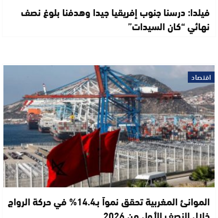
فيلدا: درسنا جنوب إفريقيا جيدا وهدفنا بلوغ نصف
نهائي “كان السيدات”
اقتصاد
الموانئ المغربية تحقق نمواً بـ14.4% في حركة الرواج
خلال النصف الأول من 2026