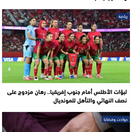
رياضة
لبؤات الأطلس أمام جنوب إفريقيا.. رهان مزدوج على
نصف النهائي والتأهل للمونديال
حوادث وقضايا