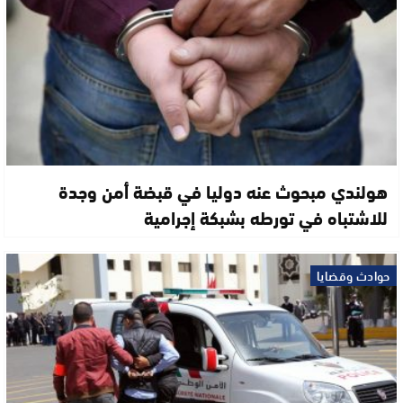
هولندي مبحوث عنه دوليا في قبضة أمن وجدة
للاشتباه في تورطه بشبكة إجرامية
حوادث وقضايا