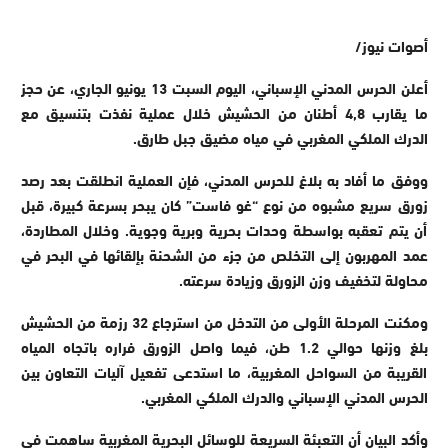
أصوات نيوز/
أعلن الحرس المدني الإسباني، اليوم السبت 13 يونيو الجاري، عن حجز
ما يقارب 4,8 أطنان من الحشيش خلال عملية نفذت بتنسيق مع
الدرك الملكي المغربي في مياه مضيق جبل طارق
.
ووفق ما أفاد به بلاغ للحرس المدني، فإن العملية انطلقت بعد رصد
زورق سريع مشبوه
من نوع “غو فاست” كان يبحر بسرعة كبيرة، قبل
أن يتم تعقبه بواسطة وحدات بحرية وبرية وجوية. وخلال المطاردة،
عمد المهربون إلى التخلص من جزء من الشحنة بإلقائها في البحر في
محاولة لتخفيف وزن الزورق وزيادة سرعته
.
ومكنت المرحلة الأولى من التدخل من استرجاع 32 رزمة من الحشيش
بلغ وزنها حوالي 1.2 طن، فيما واصل الزورق فراره باتجاه المياه
القريبة من السواحل المغربية، ما استدعى تفعيل آليات التعاون بين
الحرس المدني الإسباني والدرك الملكي المغربي
.
وأكد البيان أن التعبئة السريعة للوسائل البحرية المغربية ساهمت في