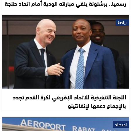
رسميا.. برشلونة يلغي مباراته الودية أمام اتحاد طنجة
رياضة
اللجنة التنفيذية للاتحاد الإفريقي لكرة القدم تجدد
بالإجماع دعمها لإنفانتينو
اقتصاد