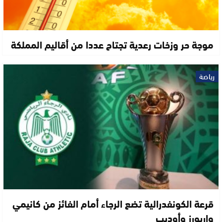
موجة حر وزخات رعدية تجتاح عددا من أقاليم المملكة
رياضة
قرعة الكونفدرالية تضع الرجاء أمام الفائز من كانيمي
واريورز وأوديب