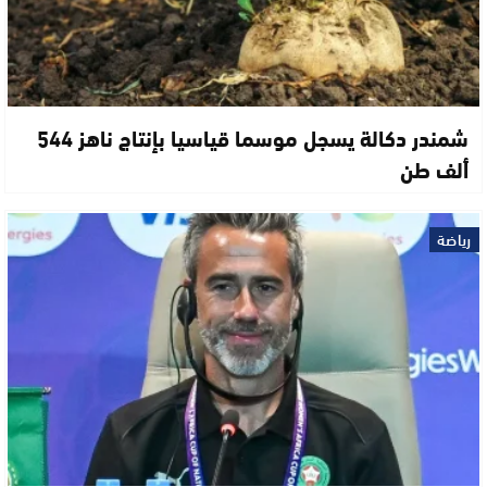
شمندر دكالة يسجل موسما قياسيا بإنتاج ناهز 544
ألف طن
رياضة