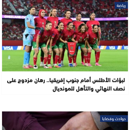
رياضة
لبؤات الأطلس أمام جنوب إفريقيا.. رهان مزدوج على
نصف النهائي والتأهل للمونديال
حوادث وقضايا