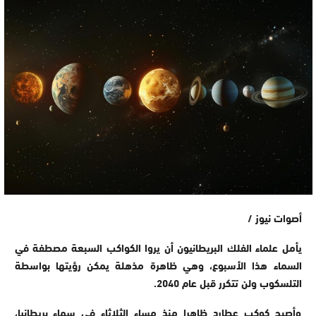
أصوات نيوز /
يأمل علماء الفلك البريطانيون أن يروا الكواكب السبعة مصطفة في
السماء هذا الأسبوع، وهي ظاهرة مذهلة يمكن رؤيتها بواسطة
التلسكوب ولن تتكرر قبل عام 2040.
وأصبح كوكب عطارد ظاهرا منذ مساء الثلاثاء في سماء بريطانيا،