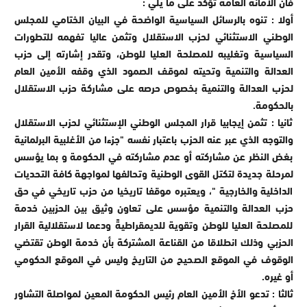
فان الأمانة العامة تؤكد على ما يلي :
أولا : تنوه بالرسائل السياسية الواضحة في البيان الختامي للمجلس
الوطني الاستثنائي لحزب الاستقلال وتثمن عاليا تفهمه للتطورات
السياسية وتغليبه للمصلحة العليا للوطن، وتقدر إشارته إلى حزب
العدالة والتنمية وتحيته لموقف الصمود الذي وقفه الأمين العام
لحزب العدالة والتنمية بخصوص حرصه على مشاركة حزب الاستقلال
بالحكومة.
ثانيا : تثمن إيجابيا قرار المجلس الوطني الإستثنائي لحزب الاستقلال
والتوجه الذي عبر عنه الحزب باعتبار نفسه "جزءا من الأغلبية البرلمانية
بغض النظر عن مشاركته أو عدم مشاركته في الحكومة و بما يؤسس
لمرحلة جديدة لتكتل القوى الوطنية وتحالفها لمواجهة كافة التحديات
الداخلية والخارجية "، ويعتبره موقفا تاريخيا من حزب تاريخي في حق
حزب العدالة والتنمية مؤسس على تعاون وثيق بين الحزبين خدمة
للمصلحة العليا للوطن وتقوية للديمقراطيةً ودعما لاستقلالية القرار
الحزبي وذلك انطلاقا من القناعة المشتركة بأن خدمة الوطن تقتضي
الوقوف في الموقع الصحيح من التاريخ وليس في الموقع الحكومي
أو غيره.
ثالثا : تدعو الأخ الأمين العام رئيس الحكومة المعين لمواصلة التشاور