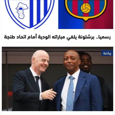
رسميا.. برشلونة يلغي مباراته الودية أمام اتحاد طنجة
رياضة