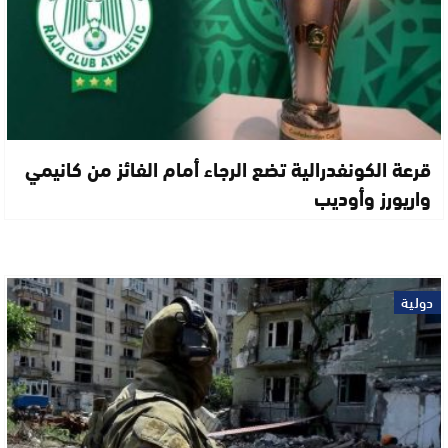
قرعة الكونفدرالية تضع الرجاء أمام الفائز من كانيمي
واريورز وأوديب
دولية