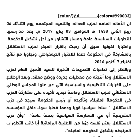
[color=#990033]بــــــــــــــــــــــــــــلاغ[/color]
ان الأمانة العامة لحزب العدالة والتنمية المجتمعة يوم الثلاثاء 04
ربيع الثاني 1438 ه الموافق 03 يناير 2017 م، بعد مدارستها
للتطورات السياسية عامة ومسار التشاور من أجل تشكيل الحكومة،
واعتبارا لكونها سبق أن رحبت بالقرار المبكر لحزب الاستقلال
بالمشاركة في الحكومة دعما للاختيار الديمقراطي وتجاوبا مع نتائج
اقتراع 7 أكتوبر 2016 .
وبالنظر إلى تداعيات التصريحات الأخيرة للسيد الأمين العام لحزب
الاستقلال وما أنتجته من معطيات جديدة ووضع معقد، وبعد الإطلاع
على القرارات التنظيمية والسياسية التي عبر عنها المجلس الوطني
الاستثنائي لحزب الاستقلال وخاصة تجديد تأكيده على مشاركة الحزب
في الحكومة المقبلة، وتأكيده أن رئيس الحكومة سيجد في حزب
الاستقلال " سندا سياسيا قويا ودعما فعليا سواء داخل المؤسسة
التشريعية أو في الممارسة السياسية بصفة عامة"، "وأن حزب
الاستقلال يعتبر نفسه جزءا من الأغلبية البرلمانية أيا كانت التطورات
المرتبطة بتشكيل الحكومة المقبلة".