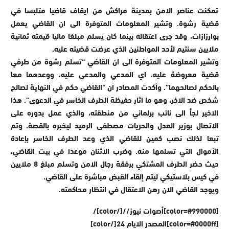
تمكنت عناصر الامن بمدينة مراكش من ايقاف قاضيا متلبسا في
قضية رشوة. وتشير المعلومات المتوفرة الى ان القاضي يعمل
بوارزازات، وقد جرى اعتقاله بينما كان يسلم مبلغا ماليا قيمته ثمانية
ملايين سنتيم لأحد المواطنين الذي عرضت قضيته عليه.
وتشير المعلومات المتوفرة الى ان القاضي “تسلم رشوة من طرفي
قضية معروضة عليه، اي المدعي والمدعى عليه، ووعدهما معا
بالحكم لصالحهما”. وأكدت المصادر ان “القاضي حكم في النهاية لصالح
شخص ضد الاخر، وهو ما اثار حفيظة الطرف الخاسر في الدعوى”. هذا
الاخير لجأ الى نائب برلماني من منطقته، والذي عمل بدوره على
الاتصال بوزير العدل والحريات مصطفى الرميد ليخبره بالقصة. وتم
تبعا لذلك نصب كمين للقاضي الذي وعد الطرف الخاسر بإعادة
الأموال التي تسلمها منه. وضرب الاثنان موعدا في بيت القاضي،
حيث حضر الطرف المشتكي برفقة رجال الامن وتسلم مبلغ 8 ملايين
في كيس بلاستيكي ليتم إلقاء القبض مباشرة على القاضي.
ويوجد القاضي الان رهن الاعتقال في انتظار محاكمته.
[color=#990000]أصوات نيوز//[/color]/
[color=#0000ff]المصدر الايام 24[/color]