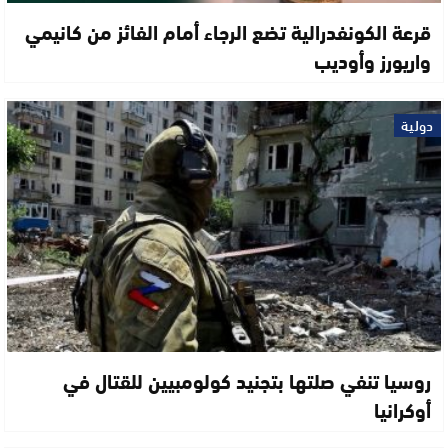
قرعة الكونفدرالية تضع الرجاء أمام الفائز من كانيمي
واريورز وأوديب
دولية
روسيا تنفي صلتها بتجنيد كولومبيين للقتال في
أوكرانيا