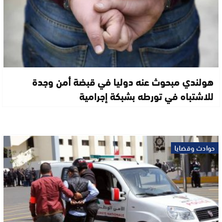
هولندي مبحوث عنه دوليا في قبضة أمن وجدة
للاشتباه في تورطه بشبكة إجرامية
حوادث وقضايا