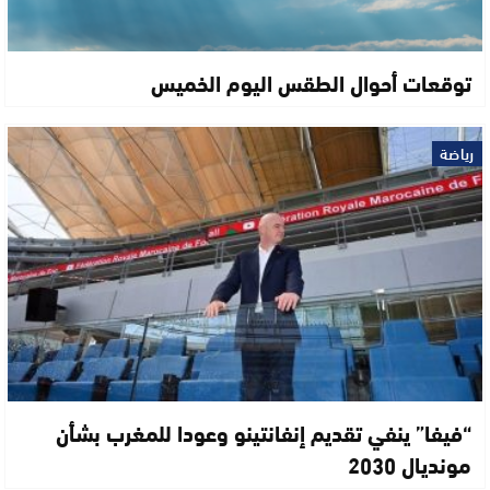
توقعات أحوال الطقس اليوم الخميس
رياضة
“فيفا” ينفي تقديم إنفانتينو وعودا للمغرب بشأن
مونديال 2030