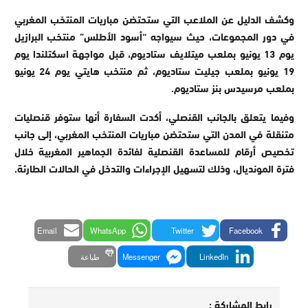
وكشف الدليل عن الملاعب التي ستحتضن مباريات المنتخب المغربي
في دور المجموعات، حيث سيواجه “أسود الأطلس” منتخب البرازيل
يوم 13 يونيو بملعب ميتلايف ستاديوم، قبل مواجهة اسكتلندا يوم
19 يونيو بملعب جيليت ستاديوم، ثم منتخب هايتي يوم 24 يونيو
بملعب مرسيدس بنز ستاديوم
.
وفيما يتعلق بالجانب القنصلي، أكدت السفارة أنها ستوفر قنصليات
متنقلة في المدن التي ستحتضن مباريات المنتخب المغربي، إلى جانب
تخصيص أرقام للمساعدة القنصلية لفائدة الجماهير المغربية خلال
فترة المونديال، وذلك لتسهيل الإجراءات والتدخل في الحالات الطارئة.
Email
WhatsApp
Twitter
Facebook
LinkedIn
Messenger
طباعة
رابط المشاركة :