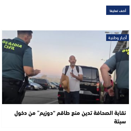
أخبار وطنية
نقابة الصحافة تدين منع طاقم “دوزيم” من دخول
سبتة