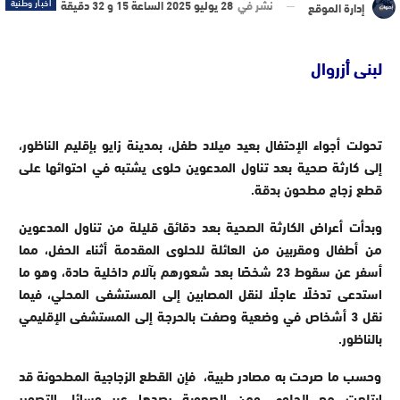
نشر في
28 يوليو 2025 الساعة 15 و 32 دقيقة
أخبار وطنية
إدارة الموقع
لبنى أزروال
تحولت أجواء الإحتفال بعيد ميلاد طفل، بمدينة زايو بإقليم الناظور،
إلى كارثة صحية بعد تناول المدعوين حلوى يشتبه في احتوائها على
قطع زجاج مطحون بدقة.
وبدأت أعراض الكارثة الصحية بعد دقائق قليلة من تناول المدعوين
من أطفال ومقربين من العائلة للحلوى المقدمة أثناء الحفل، مما
أسفر عن سقوط 23 شخصًا بعد شعورهم بآلام داخلية حادة، وهو ما
استدعى تدخلًا عاجلًا لنقل المصابين إلى المستشفى المحلي، فيما
نقل 3 أشخاص في وضعية وصفت بالحرجة إلى المستشفى الإقليمي
بالناظور.
وحسب ما صرحت به مصادر طبية، فإن القطع الزجاجية المطحونة قد
ابتلعت مع الحلوى ومن الصعوبة رصدها عبر وسائل التصوير