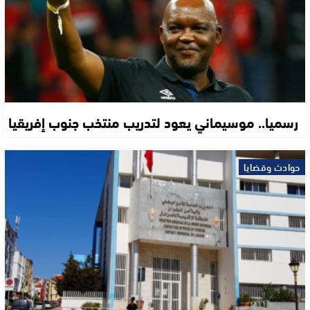
رسميا.. موسيماني يعود لتدريب منتخب جنوب إفريقيا
حوادث وقضايا