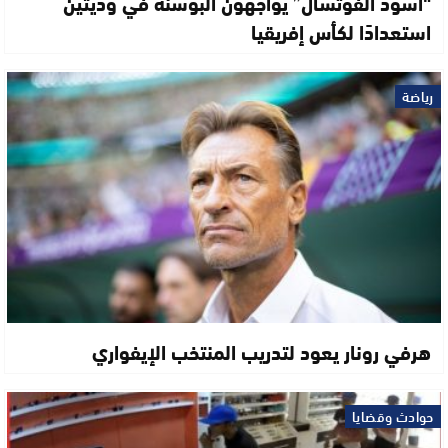
“أسود الفوتسال” يواجهون البوسنة في وديتين
استعدادًا لكأس إفريقيا
رياضة
هرفي رونار يعود لتدريب المنتخب الإيفواري
حوادث وقضايا