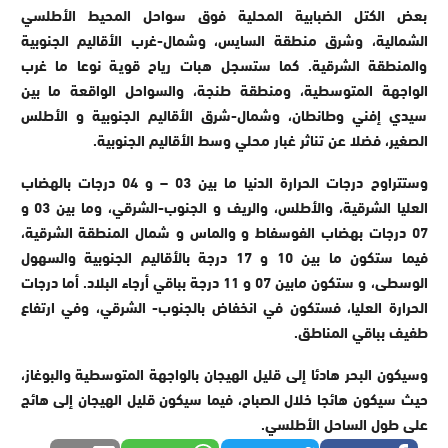
بعض الكتل الضبابية المحلية فوق سواحل المحيط الأطلسي
الشمالية، وشرق منطقة السايس، وشمال-غرب الأقاليم الجنوبية
والمنطقة الشرقية. كما ستسجل هبات رياح قوية نوعا ما غرب
الواجهة المتوسطية، ومنطقة طنجة، والسواحل الواقعة ما بين
سيدي إفني وطانطان، وشمال-شرق الأقاليم الجنوبية و الأطلس
الصغير، فضلا عن تناثر غبار محلي وسط الأقاليم الجنوبية.
وستتراوح درجات الحرارة الدنيا ما بين 03 – و 04 درجات بالهضاب
العليا الشرقية، والأطلس، والريف و الجنوب-الشرقي، وما بين 03 و
07 درجات بهضاب الفوسفاط و والماس و شمال المنطقة الشرقية،
فيما ستكون ما بين 10 و 17 درجة بالأقاليم الجنوبية والسهول
الوسطى، و ستكون مابين 07 و 11 درجة بباقي أرجاء البلاد. أما درجات
الحرارة العليا، فستكون في انخفاض بالجنوب- الشرقي، وفي ارتفاع
طفيف بباقي المناطق.
وسيكون البحر هادئا إلى قليل الهيجان بالواجهة المتوسطية والبوغاز،
حيث سيكون هائجا خلال الصباح، فيما سيكون قليل الهيجان إلى هائج
على طول الساحل الأطلسي.