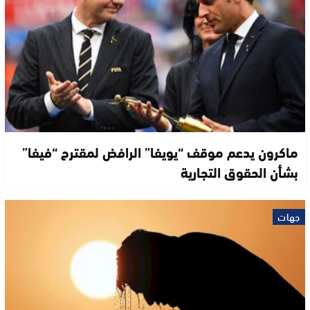
ماكرون يدعم موقف “يويفا” الرافض لمقترح “فيفا”
بشأن الحقوق التجارية
جهات