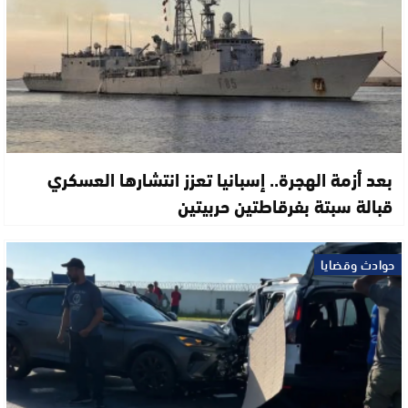
بعد أزمة الهجرة.. إسبانيا تعزز انتشارها العسكري
قبالة سبتة بفرقاطتين حربيتين
حوادث وقضايا