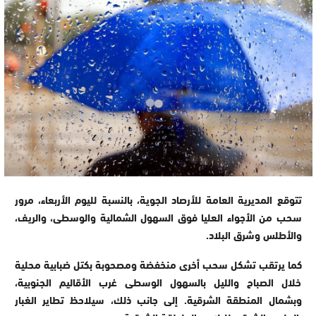
تتوقع المديرية العامة للأرصاد الجوية، بالنسبة لليوم الأربعاء، مرور
سحب من الأجواء العليا فوق السهول الشمالية والوسطى، والريف،
والأطلس وشرق البلاد.
كما يرتقب تشكل سحب أخرى منخفضة ومصحوبة بكتل ضبابية محلية
خلال الصباح والليل بالسهول الوسطى غرب الأقاليم الجنوبية،
وبشمال المنطقة الشرقية. إلى جانب ذلك، سيلاحظ تطاير الغبار