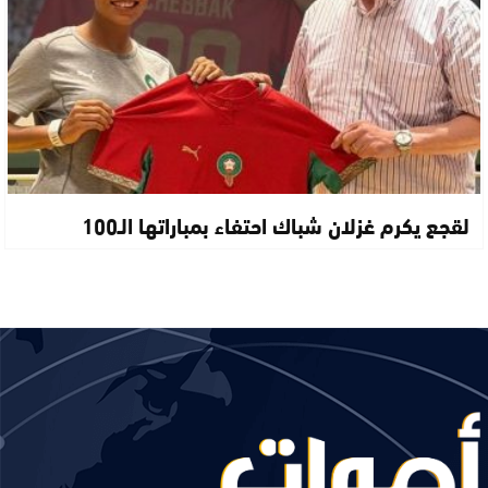
لقجع يكرم غزلان شباك احتفاء بمباراتها الـ100