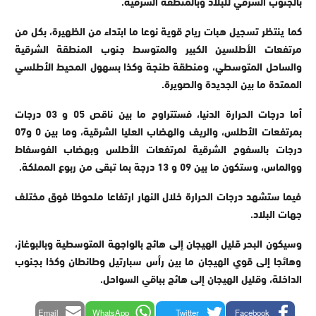
بالجنوب الشرقي للبلاد وبالمنطقة الشرقية.
كما ينتظر تسجيل هبات رياح قوية نوعا ما ابتداء من الظهيرة، بكل من
مرتفعات الأطلسين الكبير والمتوسط جنوب المنطقة الشرقية
والساحل المتوسطي، ومنطقة طنجة وكذا بسهول المحيط الأطلسي
الممتدة ما بين الجديدة والصويرة.
أما درجات الحرارة الدنيا، فستتراوح ما بين ناقص 05 و 03 درجات
بمرتفعات الأطلس، والريف والهضاب العليا الشرقية، وما بين 0 و07
درجات بالسفوح الشرقية لمرتفعات الأطلس وبهضاب الفوسفاط
ووالماس، وستكون ما بين 09 و 13 درجة بما تبقى من ربوع المملكة.
فيما ستشهد درجات الحرارة خلال النهار ارتفاعا ملحوظا فوق مختلف
جهات البلاد.
وسيكون البحر قليل الهيجان إلى هائج بالواجهة المتوسطية وبالبوغاز،
وهائجا إلى قوي الهيجان ما بين رأس سبارتيل وطانطان وكذا بجنوب
الداخلة، وقليل الهيجان إلى هائج بباقي السواحل.
Email
WhatsApp
Twitter
Facebook