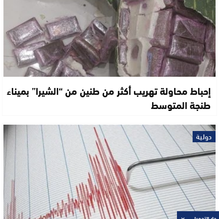
إحباط محاولة تهريب أكثر من طنين من “الشيرا” بميناء
طنجة المتوسط
دولية
جار التحميل ...