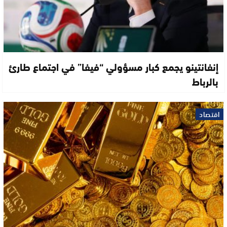
إنفانتينو يجمع كبار مسؤولي “فيفا” في اجتماع طارئ
بالرباط
اقتصاد