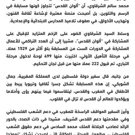
محمد سالم الشرقاوي، أن “ألوان القدس” تتجاوز كونها مسابقة في
الرسم والتلوين، بل أصبحت منصة معتبرة لإشاعة ثقافة الفنون،
وتهذيب الأذواق، في صفوف تلاميذ المدارس الابتدائية والإعدادية.
وسلط السيد الشرقاوي الضوء على الزخم المتزايد للإقبال على
المشاركة في “ألوان القدس”، مشيرا إلى أن العدد التراكمي للأعمال
المشاركة في الدورات الست من المسابقة بلغ أكثر من 1529 عملا،
في مرحلة التأهيل الأولي، اختيرت منها 499 لوحة لدخول مرحلة
التباري، تم قبول 222 عملا منها من قبل لجان التحكيم.
من جانبه، قال سفير دولة فلسطين لدى المملكة المغربية، جمال
الشوبكي، إن هذه المسابقة تشكل جسرا ثقافيا وتربويا يربط بين
الأطفال في المغرب والقدس، ليتقاسموا فيما بينهم رؤى وأحلاما
ويؤكدوا للعالم أن القدس لا تزال في القلوب.
وأبرز السفير المواقف الراسخة للمغرب في دعم الشعب الفلسطيني
وفي مقدمتها دعم القدس الشريف، مشيدا في ذات الصدد، بالدور
الرائد لصاحب الجلالة الملك محمد السادس في دعم حقوق الشعب
الفلسطيني، وبالعمل الميداني للوكالة التي اصبحت تشكل “نموذجا