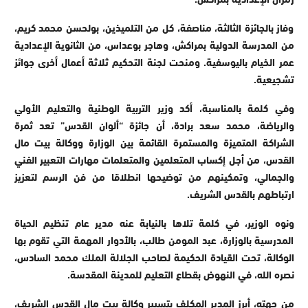
وفاز بالجائزة الثالثة، مناصفة، كل من التلميذين، بولحسن محمد كريم،
من المدرسة الدولية بمراكش، وهاجر بوعداس، من الثانوية الإعدادية
عمر الخيام باليوسفية. ومنحت لجنة التحكيم ثلاثة أعمال أخرى جوائز
تشجيعية.
وفي كلمة بالمناسبة، أكد وزير التربية الوطنية والتعليم الأولي
والرياضة، محمد سعد برادة، أن جائزة “ألوان القدس” تعد ثمرة
الشراكة المتميزة والمستمرة القائمة بين الوزارة ووكالة بيت مال
القدس، من أجل إكساب المتعلمين والمتعلمات مهارات التعبير الفني
والجمالي، وتمكينهم من توضيحها انطلاقا من فن الرسم لتعزيز
ارتباطهم بالقدس الشريف.
ونوه الوزير، في كلمة تلاها بالنيابة عنه مدير عام تنظيم الحياة
المدرسية بالوزارة، عبد المومن طالب، بالأدوار المهمة التي تقوم بها
الوكالة، تحت القيادة الحكيمة لصاحب الجلالة الملك محمد السادس،
نصره الله، في النهوض بقطاع التعليم للمدينة المقدسة.
من جهته، أبرز المدير المكلف بتسيير وكالة بيت مال القدس الشريف،