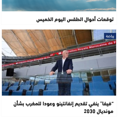
توقعات أحوال الطقس اليوم الخميس
رياضة
“فيفا” ينفي تقديم إنفانتينو وعودا للمغرب بشأن
مونديال 2030