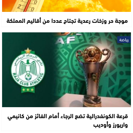
موجة حر وزخات رعدية تجتاح عددا من أقاليم المملكة
رياضة
قرعة الكونفدرالية تضع الرجاء أمام الفائز من كانيمي
واريورز وأوديب