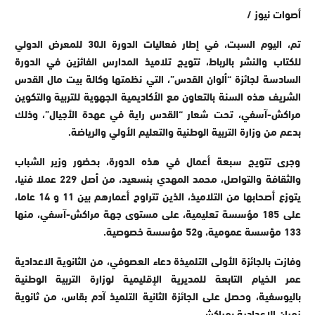
أصوات نيوز /
تم، اليوم السبت، في إطار فعاليات الدورة الـ30 للمعرض الدولي
للكتاب والنشر بالرباط، تتويج تلاميذ المدارس الفائزين في الدورة
السادسة لجائزة “ألوان القدس”، التي نظمتها وكالة بيت مال القدس
الشريف هذه السنة بالتعاون مع الأكاديمية الجهوية للتربية والتكوين
مراكش-آسفي، تحت شعار “القدس راية في عهدة الأجيال”، وذلك
بدعم من وزارة التربية الوطنية والتعليم الأولي والرياضة.
وجرى تتويج سبعة أعمال في هذه الدورة، بحضور وزير الشباب
والثقافة والتواصل، محمد المهدي بنسعيد، من أصل 229 عملا فنيا،
يتوزع أصحابها من التلاميذ، الذين تتراوح أعمارهم بين 11 و 14 عاما،
على 185 مؤسسة تعليمية، على مستوى جهة مراكش-آسفي، منها
133 مؤسسة عمومية، و52 مؤسسة خصوصية.
وفازت بالجائزة الأولى التلميذة دعاء العصوفي، من الثانوية الاعدادية
عمر الخيام التابعة للمديرية الإقليمية لوزارة التربية الوطنية
باليوسفية، وحصل على الجائزة الثانية التلميذ آدم بقاس، من ثانوية
زمران الإعدادية بمراكش.