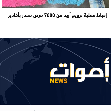
إحباط عملية ترويج أزيد من 7000 قرص مخدر بأكادير