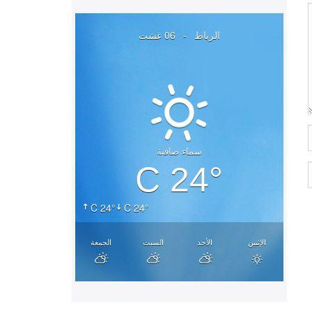
الرباط
-
06 غشت
سماء صافية
24° C
24° C
24° C
الإثنين
الأحد
السبت
الجمعة