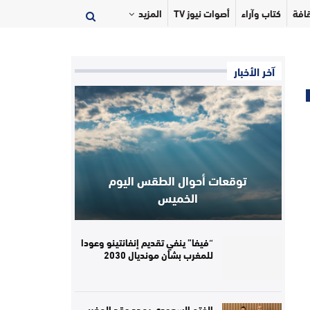
افة
كتاب وآراء
أصوات نيوز TV
المزيد
آخر الأخبار
توقعات أحوال الطقس اليوم
الخميس
“فيفا” ينفي تقديم إنفانتينو وعودا
للمغرب بشأن مونديال 2030
الفتح السعودي يمدد عقد المغربي