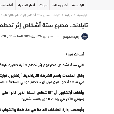
الرئيسية
أخبار وطنية
جهات
أخبار الصحراء
أنشطة مل
الرئيسية
دولية
تايلاند.. مصرع ستة أشخاص إثر تحطم طائرة تابعة
تايلاند.. مصرع ستة أشخاص إثر تحطم
نشر في
25 أبريل 2025 الساعة 11 و 20 دقيقة
إدارة الموقع
أصوات نيوز/
لقي ستة أشخاص مصرعهم إثر تحطم طائرة صغيرة تابعة لل
وقال المتحدث باسم الشرطة التايلاندية، أرتشايون كرايث
في منطقة هوا هين قبل أن تتحطم حوالي الساعة الثامنة
وأضاف أرتشايون أن “الأشخاص الستة الذين كانوا عل
وتوفي الآخر في وقت لاحق بالمستشفى”.
وأوضحت إدارة العلاقات العامة في مقاطعة براتشواب ك