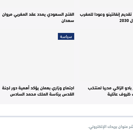
تقديم إنفانتينو وعودا للمغرب
الفتح السعودي يمدد عقد المغربي مروان
20
سعدان
سياسة
بادو الزاكي مدربا لمنتخب
اجتماع وزاري بعمان يؤكد أهمية دور لجنة
 ظروف عائلية
القدس برئاسة الملك محمد السادس
شر عنوان بريدك الإلكتروني.