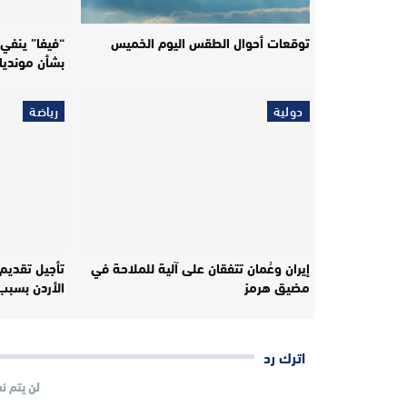
توقعات أحوال الطقس اليوم الخميس
“فيفا” ينفي 
بشأن مونديال 30
دولية
رياضة
إيران وعُمان تتفقان على آلية للملاحة في
تأجيل تقديم 
مضيق هرمز
الأردن بسبب
اترك رد
لن يتم ن