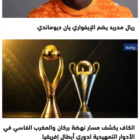
ريال مدريد يضم الإيفواري يان ديوماندي
رياضة
الكاف يكشف مسار نهضة بركان والمغرب الفاسي في
الأدوار التمهيدية لدوري أبطال إفريقيا