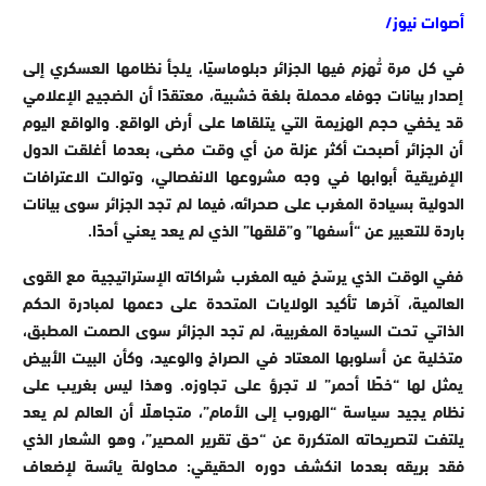
أصوات نيوز/
في كل مرة تُهزم فيها الجزائر دبلوماسيًا، يلجأ نظامها العسكري إلى
إصدار بيانات جوفاء محملة بلغة خشبية، معتقدًا أن الضجيج الإعلامي
قد يخفي حجم الهزيمة التي يتلقاها على أرض الواقع. والواقع اليوم
أن الجزائر أصبحت أكثر عزلة من أي وقت مضى، بعدما أغلقت الدول
الإفريقية أبوابها في وجه مشروعها الانفصالي، وتوالت الاعترافات
الدولية بسيادة المغرب على صحرائه، فيما لم تجد الجزائر سوى بيانات
باردة للتعبير عن “أسفها” و”قلقها” الذي لم يعد يعني أحدًا.
ففي الوقت الذي يرسّخ فيه المغرب شراكاته الإستراتيجية مع القوى
العالمية، آخرها تأكيد الولايات المتحدة على دعمها لمبادرة الحكم
الذاتي تحت السيادة المغربية، لم تجد الجزائر سوى الصمت المطبق،
متخلية عن أسلوبها المعتاد في الصراخ والوعيد، وكأن البيت الأبيض
يمثل لها “خطًا أحمر” لا تجرؤ على تجاوزه. وهذا ليس بغريب على
نظام يجيد سياسة “الهروب إلى الأمام”، متجاهلًا أن العالم لم يعد
يلتفت لتصريحاته المتكررة عن “حق تقرير المصير”، وهو الشعار الذي
فقد بريقه بعدما انكشف دوره الحقيقي: محاولة يائسة لإضعاف