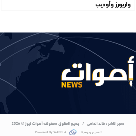
واريورز وأوديب
مدير النشر : خالد الدامي / جميع الحقوق محفوظة أصوات نيوز © 2026
تصميم وبرمجة