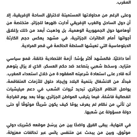
المغرب.
وعلى الرغم من محاولاتها المستميتة لاختراق الساحة الإفريقية، إلا
أن دول الساحل والغرب الإفريقي أدارت ظهرها للجزائر، متخلصة من
أوهامها حول الجمهورية الوهمية، بل وذهبت أبعد من ذلك بإغلاق
أجوائها أمام الطائرات الجزائرية، في مشهد يعكس حجم الكارثة
الدبلوماسية التي تعيشها السلطة الحاكمة في قصر المرادية.
أما داخليًا، فالمشهد أكثر بؤسًا: أزمة اقتصادية خانقة، قمع سياسي
متزايد، وسخط شعبي يتصاعد ضد حكم العسكر، الذي لا يزال يتوهم
أنه قادر على استعادة شرعيته المفقودة من خلال استعداء المغرب.
فبدلًا من الانشغال بتنمية البلاد وإيجاد حلول للأزمات المتفاقمة،
يواصل النظام الجزائري تبديد ثروات الشعب في دعم ميليشيات
انفصالية فاشلة، فيما يترقب المواطن الجزائري يومًا بعد يوم انفراجة
لن تأتي من نظام لم يعرف يومًا كيف يكون شريكًا موثوقًا أو حتى
دولة مسؤولة عن شعبها.
في النهاية، يبقى الفرق واضحًا بين من يرسّخ موقعه كشريك دولي
موثوق، وبين من يبحث عن متنفس يائس عبر تحالفات معزولة،