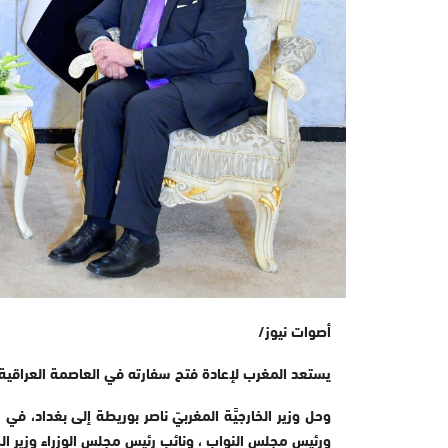
أصوات نيوز/
يستعد المغرب لإعادة فتح سفارته في العاصمة العراقية بغداد، اليوم
وحل وزير الخارجيَّة المغربيّ ناصر بوريطة إلى بغداد، في‪‬
ورئيس مجلس النواب ⁦‪‬⁩، ونائب رئيس مجلس الوزراء وزير الخار‪