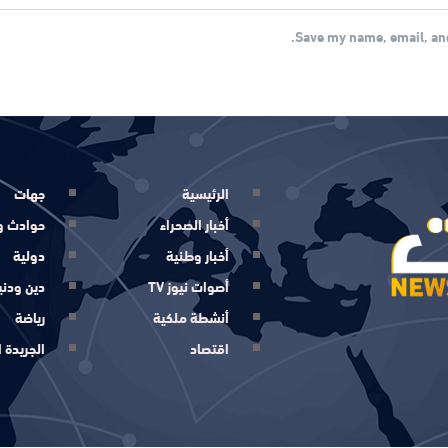
Save my name, email, and
الرئيسية
جهات
أخبار الصحراء
حوادث و
أخبار وطنية
دولية
أصوات نيوز TV
دين ودني
أنشطة ملكية
رياضة
اقتصاد
الجريدة ا