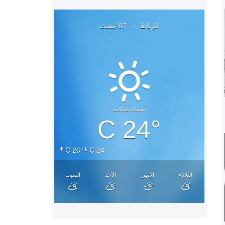
الرباط
-
07 غشت
سماء صافية
24° C
26° C
24° C
الثلاثاء
الإثنين
الأحد
السبت