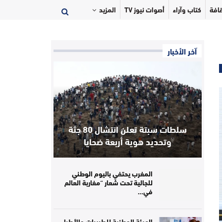
افة
كتاب وآراء
أصوات نيوز TV
المزيد
آخر الأخبار
سلطات سبتة تعلن انتشال 80 جثة
وتحديد هوية أربعة ضحايا
المغرب يحتفي باليوم الوطني
للجالية تحت شعار “مغاربة العالم
في…
الهيئة الوطنية للطبيبات والأطباء