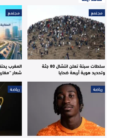
مجتمع
مجتمع
سلطات سبتة تعلن انتشال 80 جثة
المغرب يحتف
وتحديد هوية أربعة ضحايا
شعار “مغارب
رياضة
رياضة