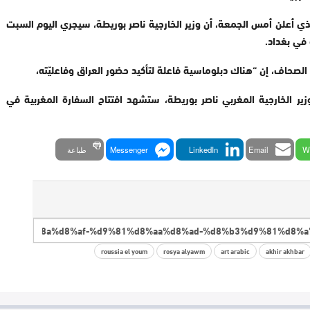
ذي أعلن أمس الجمعة، أن وزير الخارجية ناصر بوريطة، سيجري اليوم السبت
 في بغداد.
الصحاف، إن “هناك دبلوماسية فاعلة لتأكيد حضور العراق وفاعليّته،
وزير الخارجية المغربي ناصر بوريطة، ستشهد افتتاح السفارة المغربية في
W
Email
LinkedIn
Messenger
طباعة
roussia el youm
rosya alyawm
art arabic
akhir akhbar