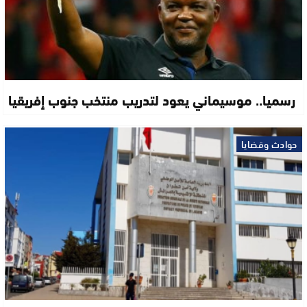
رسميا.. موسيماني يعود لتدريب منتخب جنوب إفريقيا
حوادث وقضايا