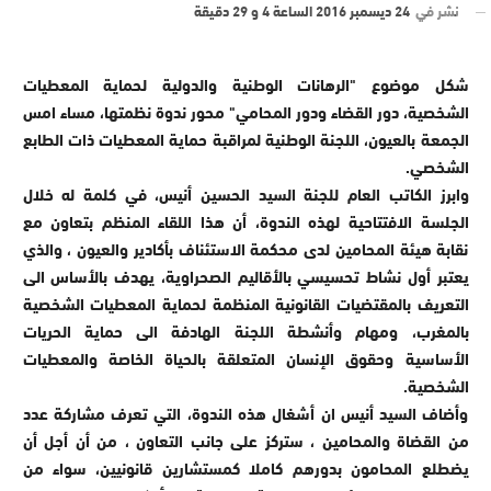
نشر في
24 ديسمبر 2016 الساعة 4 و 29 دقيقة
شكل موضوع "الرهانات الوطنية والدولية لحماية المعطيات
الشخصية، دور القضاء ودور المحامي" محور ندوة نظمتها، مساء امس
الجمعة بالعيون، اللجنة الوطنية لمراقبة حماية المعطيات ذات الطابع
الشخصي.
وابرز الكاتب العام للجنة السيد الحسين أنيس، في كلمة له خلال
الجلسة الافتتاحية لهذه الندوة، أن هذا اللقاء المنظم بتعاون مع
نقابة هيئة المحامين لدى محكمة الاستئناف بأكادير والعيون ، والذي
يعتبر أول نشاط تحسيسي بالأقاليم الصحراوية، يهدف بالأساس الى
التعريف بالمقتضيات القانونية المنظمة لحماية المعطيات الشخصية
بالمغرب، ومهام وأنشطة اللجنة الهادفة الى حماية الحريات
الأساسية وحقوق الإنسان المتعلقة بالحياة الخاصة والمعطيات
الشخصية.
وأضاف السيد أنيس ان أشغال هذه الندوة، التي تعرف مشاركة عدد
من القضاة والمحامين ، ستركز على جانب التعاون ، من أن أجل أن
يضطلع المحامون بدورهم كاملا كمستشارين قانونيين، سواء من