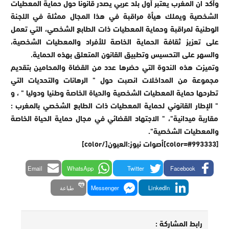
وأكد ان المغرب يعتبر أول بلد عربي يصدر قانونا حول حماية المعطيات
الشخصية ويملك هيأة مراقبة في هذا المجال ممثلة في اللجنة
الوطنية لمراقبة وحماية المعطيات ذات الطابع الشخصي، التي تعمل
على تعزيز ثقافة الحماية الخاصة للأفراد والمعطيات الشخصية،
والسهر على التحسيس وتطبيق القانون المتعلق بهذه الحماية.
وتميزت هذه الندوة التي حضرها عدد من القضاة والمحامين بتقديم
مجموعة من المداخلات انصبت حول " الرهانات والتحديات التي
تطرحها حماية المعطيات الشخصية والحياة الخاصة وطنيا ودوليا " ، و
" الإطار القانوني لحماية المعطيات ذات الطابع الشخصي بالمغرب :
مقاربة ميدانية"، " الاجتهاد القضائي في مجال حماية الحياة الخاصة
والمعطيات الشخصية".
[color=#993333]أصوات نيوز:العيون[/color]
Email
WhatsApp
Twitter
Facebook
LinkedIn
Messenger
طباعة
رابط المشاركة :