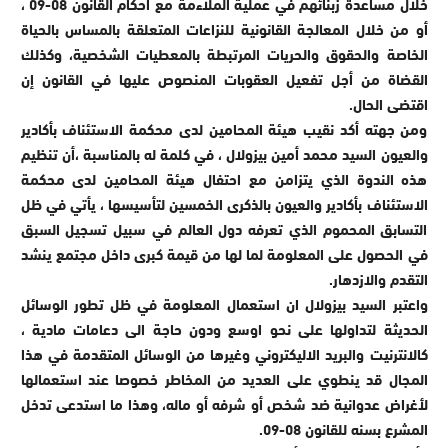
خلال مساعدة زبنائهم في عملية الملاءمة مع أحكام القانون 08-09 ،
أو من خلال المعالجة القانونية للنزاعات المتعلقة بالمساس بالحياة
الخاصة والحقوق والحريات المرتبطة بالمعطيات الشخصية، وكذلك
القضاة من أجل تفعيل العقوبات المنصوص عليها في القانون إن
اقتضى الحال.
ومن جهته أكد نقيب هيئة المحامين لدى محكمة الاستئناف بأكادير
والعيون السيد محمد أمين بيزولال ، في كلمة له بالمناسبة ،أن تنظيم
هذه الندوة الذي يتزامن مع احتفال هيئة المحامين لدى محكمة
الاستئناف بأكادير والعيون بالذكرى الخمسين لتأسيسها ، يأتي في ظل
التسابق المحموم الذي تعرفه دول العالم في سبيل تسجيل السبق
في الحصول على المعلومة لما لها من قيمة كبرى داخل مجتمع ينشد
التقدم والازدهار.
واعتبر السيد بيزولال ان استعمال المعلومة في ظل تطور الوسائل
الحديثة لتداولها على نحو اوسع ودون حاجة الى دعامات مادية ،
كالانترنيت والبريد الاليكتروني وغيرها من الوسائل المتقدمة في هذا
المجال قد ينطوي على العديد من المخاطر خصوصا عند استعمالها
لأغراض عدوانية ضد شخص أو شرفه أو ماله، وهذا ما استدعى تدخل
المشرع بسنه للقانون 08-09.