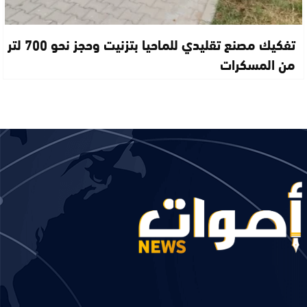
تفكيك مصنع تقليدي للماحيا بتزنيت وحجز نحو 700 لتر
من المسكرات