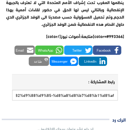
ينظمها المغرب تحت إشراف الأمم المتحدة التي لا تعترف بالجبهة
الإنفصالية وبالتالي ليس لها الحق في حضور لقاءات أممية بهذا
الحجم.وتم تحميل المسؤولية حسب مصدرنا الى الوفد الجزائري الدي
حاول اقحام هده الانفصالية ضمن الوفد الجزائري.
[color=#993366]متابعة:أصوات نيوز[/color]
Email
WhatsApp
Twitter
Facebook
LinkedIn
Messenger
طباعة
رابط المشاركة :
اترك رد
لن يتم نشر عنوان بريدك الإلكتروني.