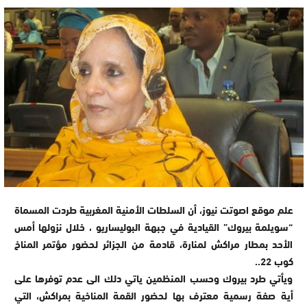
علم موقع اصوتت نيوز، أن السلطات الأمنية المغربية طردت المسماة
“سويلمة بيروك” القيادية في جبهة البوليساريو ، خلال نزولها أمس
الأحد بمطار مراكش لمنارة، قادمة من الجزائر لحضور مؤتمر المناخ
كوب 22..
ويأتي طرد بيروك وحسب المنظمين ياتي دلك الى عدم توفرها على
أية صفة رسمية معترف بها لحضور القمة المناخية بمراكش، التي