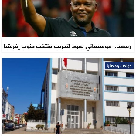
رسميا.. موسيماني يعود لتدريب منتخب جنوب إفريقيا
حوادث وقضايا