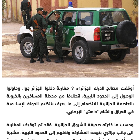
أوقفت مصالح الدرك الجزائري، 9 مغاربة دخلوا الجزائر جوا، وحاولوا
الوصول إلى الحدود الليبية، انطلاقا من محطة المسافرين بالخروبة
بالعاصمة الجزائرية للانضمام إلى ما يعرف بتنظيم الدولة الإسلامية
في العراق والشام "داعش" الإرهابي.
وحسب ما ذكرته صحيفة الشروق الجزائرية، فقد تم توقيف المغاربة
الى جانب جزائري بتهمة المشاركة ونقلهم إلى الحدود الليبية، مشيرة
الى أن المحكمة أمرت بإيداع الموقوفين ، الحبس المؤقت بتهمة