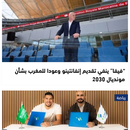
“فيفا” ينفي تقديم إنفانتينو وعودا للمغرب بشأن
مونديال 2030
رياضة