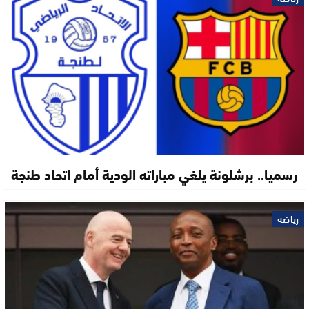
رسميا.. برشلونة يلغي مباراته الودية أمام اتحاد طنجة
رياضة