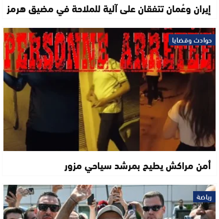
إيران وعُمان تتفقان على آلية للملاحة في مضيق هرمز
حوادث وقضايا
أمن مراكش يطيح بمرشد سياحي مزور
رياضة