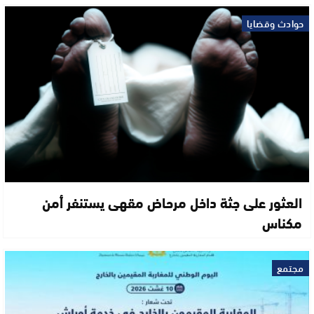
حوادث وقضايا
العثور على جثة داخل مرحاض مقهى يستنفر أمن
مكناس
مجتمع