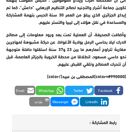
تكوين جماعة أشرار والتجنيد لصالح التنظيم الإرهابي "داعش"، كما تم
إيداع الجزائري الذي يبلغ من العمر 30 سنة الحبس بتهمة المشاركة
والمساعدة في نقل هؤلاء إلى ليبيا والتستر عليهم.
وأضافت الصحيفة، أن العملية تمت بعد ورود معلومات إلى مصالح
الدرك ليلا بحاسي الرمل بولاية الأغواط، عن حركة مشبوهة لمهاجرين
مغاربة تتراوح أعمارهم ما بين 23 و37 سنة استقلوا حافلة متوجهة
نحو حاسي مسعود، انطلاقا من محطة الخروبة بالجزائر العاصمة، قبل
أن تتحرك المصالح وتلقي القبض عليهم.
[color=#990000]المصطفى بن عبيد[/color]
Email
WhatsApp
Twitter
Facebook
LinkedIn
Messenger
طباعة
رابط المشاركة :