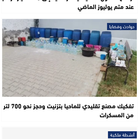
عند متم يوليوز الماضي
حوادث وقضايا
تفكيك مصنع تقليدي للماحيا بتزنيت وحجز نحو 700 لتر
من المسكرات
أنشطة ملكية