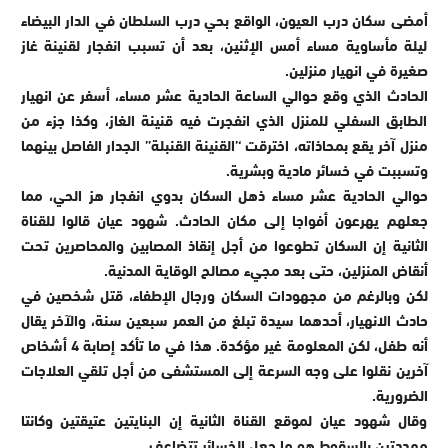
أمضى سكان درب العيون، الواقع بحي درب السلطان في الدار البيضاء
ليلة مأساوية مساء أمس الإثنين، بعد أن تسبب انفجار لقنينة غاز
صغيرة في انهيار منزلين.
الحادث الذي وقع حوالي الساعة الحادية عشر مساء، أسفر عن انهيار
الطابق السفلي للمنزل الذي انفجرت فيه قنينة الغاز، وكذا جزء من
منزل آخر يقع بمحاذاته، اخترقت ‘’القنينة القنبلة’’ الجدار الفاصل بينهما
وتسببت في خسائر مادية وبشرية.
حوالي الحادية عشر مساء ذهل السكان بدوي انفجار هز الحي، مما
جعلهم يهرعون أفواجا إلى مكان الحادث. شهود عيان قالوا للقناة
الثانية إن السكان تطوعوا من أجل إنقاذ المصابين والمحاصرين تحت
أنقاض المنزلين، حتى بعد مجيء مصالح الوقاية المدنية.
لكن وبالرغم من مجهودات السكان ورجال الإطفاء، قتل شخصين في
حادث الانهيار، أحدهما سيدة تبلغ من العمر سبعين سنة، والآخر يقال
أنه طفل، لكن المعلومة غير مؤكدة. هذا في ما تأكد إصابة 4 أشخاص
آخرين نقلوا على وجه السرعة إلى المستشفى من أجل تلقي العلاجات
الضرورية.
وقال شهود عيان لموقع القناة الثانية إن البنايتين عتيقتين وكانتا
مهددتين بالسقوط هو ما جعل الخسائر تتضاعف.