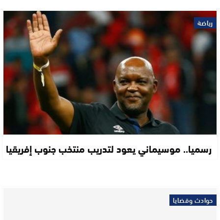
رياضة
رسميا.. موسيماني يعود لتدريب منتخب جنوب إفريقيا
حوادث وقضايا