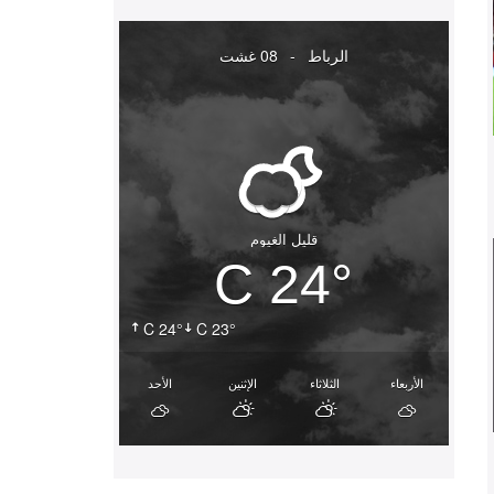
الرباط
-
08 غشت
قليل الغيوم
24° C
24° C
23° C
الأربعاء
الثلاثاء
الإثنين
الأحد