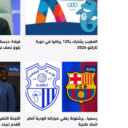
المغرب يشارك بـ120 رياضيا في دورة
فيلدا: درسنا
تارانتو 2026
بلوغ نصف نه
رياضة
رياضة
رسميا.. برشلونة يلغي مباراته الودية أمام
اللجنة التنفي
اتحاد طنجة
القدم تجدد ب