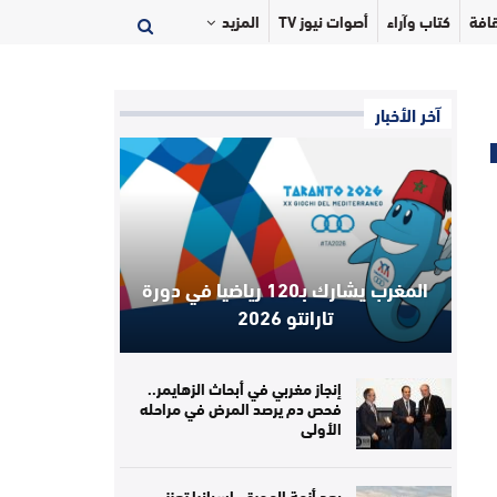
افة
كتاب وآراء
أصوات نيوز TV
المزيد
آخر الأخبار
المغرب يشارك بـ120 رياضيا في دورة
تارانتو 2026
إنجاز مغربي في أبحاث الزهايمر..
فحص دم يرصد المرض في مراحله
الأولى
بعد أزمة الهجرة.. إسبانيا تعزز