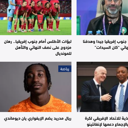
 جنوب إفريقيا جيدا وهدفنا
لبؤات الأطلس أمام جنوب إفريقيا.. رهان
ائي “كان السيدات”
مزدوج على نصف النهائي والتأهل
للمونديال
رياضة
ذية للاتحاد الإفريقي لكرة
ريال مدريد يضم الإيفواري يان ديوماندي
الإجماع دعمها لإنفانتينو