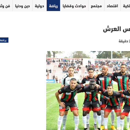
كية
اقتصاد
مجتمع
حوادث وقضايا
رياضة
دولية
دين ودنيا
فن وثق
أس العرش
رياضة