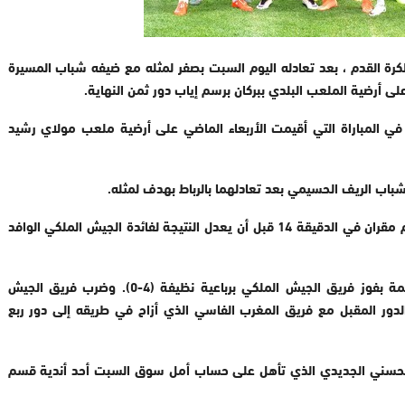
كرة القدم ، بعد تعادله اليوم السبت بصفر لمثله مع ضيفه شباب المسيرة
 على أرضية الملعب البلدي ببركان برسم إياب دور ثمن النهاية.
 في المباراة التي أقيمت الأربعاء الماضي على أرضية ملعب مولاي رشيد
اب الريف الحسيمي بعد تعادلهما بالرباط بهدف لمثله.
كان الفريق الحسيمي سباقا للتسجيل بواسطة عبدالرحيم مقران في الدقيقة 14 قبل أن يعدل النتيجة لفائدة الجيش الملكي الوافد
وانتهى لقاء الذهاب الذي أقيم السبت الماضي بالحسيمة بفوز فريق الجيش الملكي برباعية نظيفة (4-0). وضرب فريق الجيش
العرش 11 مرة، موعدا في الدور المقبل مع فريق المغرب الفاسي الذي أزاح في طريقه إلى دور ربع
اع الحسني الجديدي الذي تأهل على حساب أمل سوق السبت أحد أندية قسم